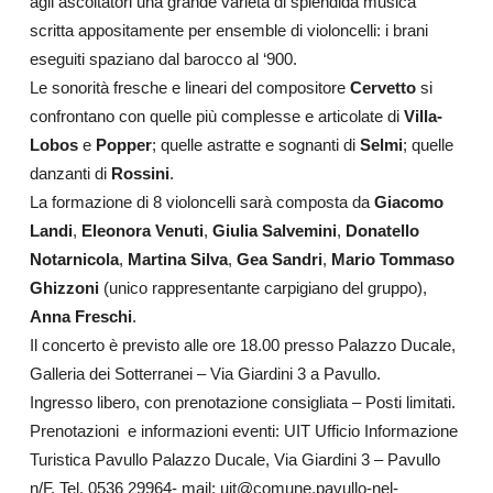
agli ascoltatori una grande varietà di splendida musica
scritta appositamente per ensemble di violoncelli: i brani
eseguiti spaziano dal barocco al ‘900.
Le sonorità fresche e lineari del compositore
Cervetto
si
confrontano con quelle più complesse e articolate di
Villa-
Lobos
e
Popper
; quelle astratte e sognanti di
Selmi
; quelle
danzanti di
Rossini
.
La formazione di 8 violoncelli sarà composta da
Giacomo
Landi
,
Eleonora Venuti
,
Giulia Salvemini
,
Donatello
Notarnicola
,
Martina Silva
,
Gea Sandri
,
Mario Tommaso
Ghizzoni
(unico rappresentante carpigiano del gruppo),
Anna Freschi
.
Il concerto è previsto alle ore 18.00 presso Palazzo Ducale,
Galleria dei Sotterranei – Via Giardini 3 a Pavullo.
Ingresso libero, con prenotazione consigliata – Posti limitati.
Prenotazioni e informazioni eventi: UIT Ufficio Informazione
Turistica Pavullo Palazzo Ducale, Via Giardini 3 – Pavullo
n/F. Tel. 0536 29964- mail: uit@comune.pavullo-nel-