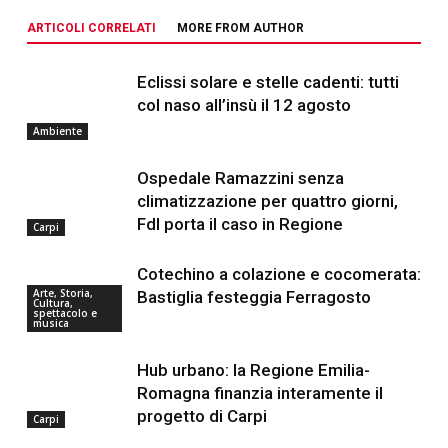
ARTICOLI CORRELATI
MORE FROM AUTHOR
Eclissi solare e stelle cadenti: tutti
col naso all’insù il 12 agosto
Ambiente
Ospedale Ramazzini senza
climatizzazione per quattro giorni,
FdI porta il caso in Regione
Carpi
Cotechino a colazione e cocomerata:
Arte, Storia,
Bastiglia festeggia Ferragosto
Cultura,
spettacolo e
musica
Hub urbano: la Regione Emilia-
Romagna finanzia interamente il
progetto di Carpi
Carpi