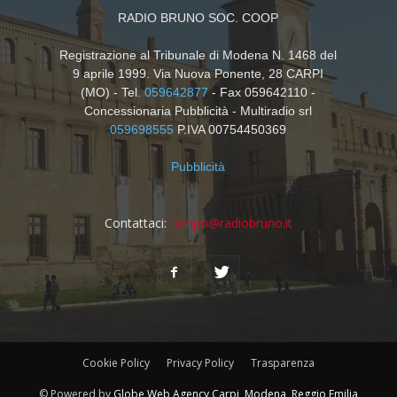
RADIO BRUNO SOC. COOP
Registrazione al Tribunale di Modena N. 1468 del
9 aprile 1999. Via Nuova Ponente, 28 CARPI
(MO) - Tel.
059642877
- Fax 059642110 -
Concessionaria Pubblicità - Multiradio srl
059698555
P.IVA 00754450369
Pubblicità
Contattaci:
tempo@radiobruno.it
Cookie Policy
Privacy Policy
Trasparenza
© Powered by
Globe Web Agency Carpi, Modena, Reggio Emilia