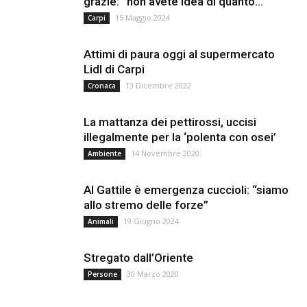
grazie: “non avete idea di quanto...
15 Maggio 2024
Carpi
Attimi di paura oggi al supermercato
Lidl di Carpi
13 Dicembre 2022
Cronaca
La mattanza dei pettirossi, uccisi
illegalmente per la ‘polenta con osei’
14 Novembre 2020
Ambiente
Al Gattile è emergenza cuccioli: “siamo
allo stremo delle forze”
19 Giugno 2024
Animali
Stregato dall’Oriente
30 Marzo 2020
Persone