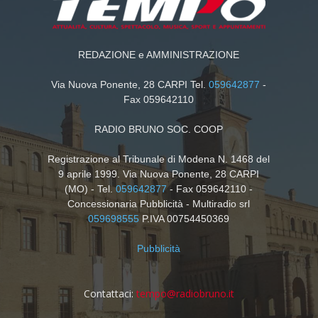
REDAZIONE e AMMINISTRAZIONE
Via Nuova Ponente, 28 CARPI Tel.
059642877
-
Fax 059642110
RADIO BRUNO SOC. COOP
Registrazione al Tribunale di Modena N. 1468 del
9 aprile 1999. Via Nuova Ponente, 28 CARPI
(MO) - Tel.
059642877
- Fax 059642110 -
Concessionaria Pubblicità - Multiradio srl
059698555
P.IVA 00754450369
Pubblicità
Contattaci:
tempo@radiobruno.it