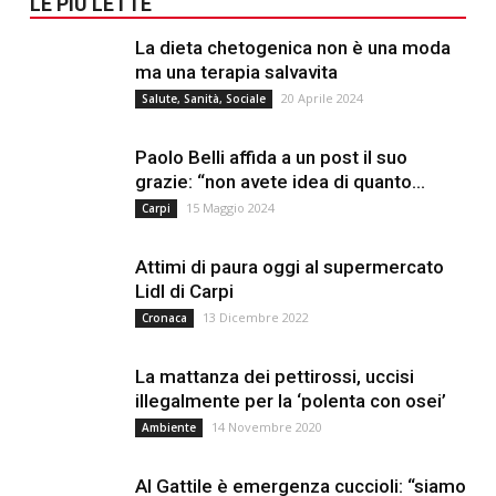
LE PIÙ LETTE
La dieta chetogenica non è una moda
ma una terapia salvavita
20 Aprile 2024
Salute, Sanità, Sociale
Paolo Belli affida a un post il suo
grazie: “non avete idea di quanto...
15 Maggio 2024
Carpi
Attimi di paura oggi al supermercato
Lidl di Carpi
13 Dicembre 2022
Cronaca
La mattanza dei pettirossi, uccisi
illegalmente per la ‘polenta con osei’
14 Novembre 2020
Ambiente
Al Gattile è emergenza cuccioli: “siamo