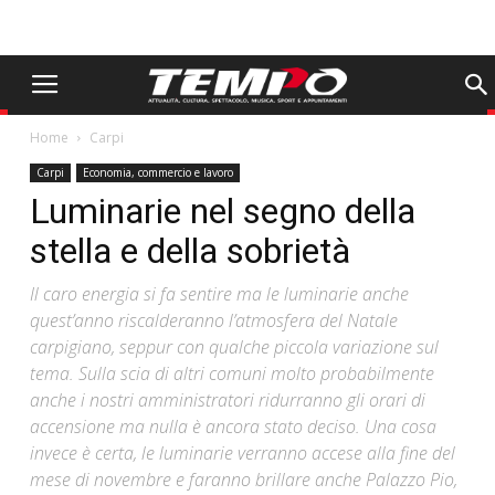
Home
Carpi
Carpi
Economia, commercio e lavoro
Luminarie nel segno della
stella e della sobrietà
Il caro energia si fa sentire ma le luminarie anche
quest’anno riscalderanno l’atmosfera del Natale
carpigiano, seppur con qualche piccola variazione sul
tema. Sulla scia di altri comuni molto probabilmente
anche i nostri amministratori ridurranno gli orari di
accensione ma nulla è ancora stato deciso. Una cosa
invece è certa, le luminarie verranno accese alla fine del
mese di novembre e faranno brillare anche Palazzo Pio,