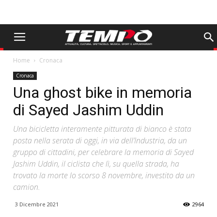
Home
Cronaca
Cronaca
Una ghost bike in memoria
di Sayed Jashim Uddin
Una bicicletta interamente pitturata di bianco è stata
posta nella serata di oggi, in via dell’Industria, da un
gruppo di cittadini, per celebrare la memoria di Sayed
Jashim Uddin, il ciclista che lì, su quella strada, ha
trovato la morte lo scorso 8 novembre, investito da un
camion.
3 Dicembre 2021
2964