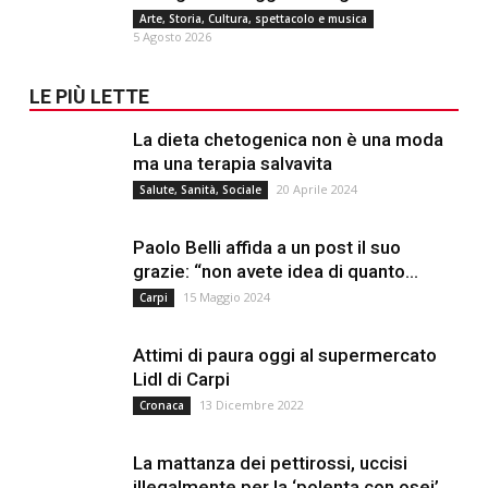
Arte, Storia, Cultura, spettacolo e musica
5 Agosto 2026
LE PIÙ LETTE
La dieta chetogenica non è una moda
ma una terapia salvavita
20 Aprile 2024
Salute, Sanità, Sociale
Paolo Belli affida a un post il suo
grazie: “non avete idea di quanto...
15 Maggio 2024
Carpi
Attimi di paura oggi al supermercato
Lidl di Carpi
13 Dicembre 2022
Cronaca
La mattanza dei pettirossi, uccisi
illegalmente per la ‘polenta con osei’