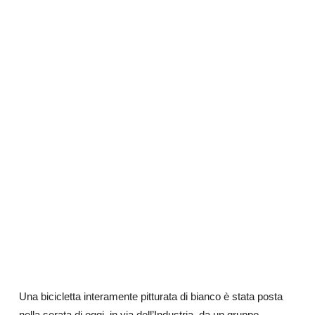
Una bicicletta interamente pitturata di bianco è stata posta
nella serata di oggi, in via dell’Industria, da un gruppo