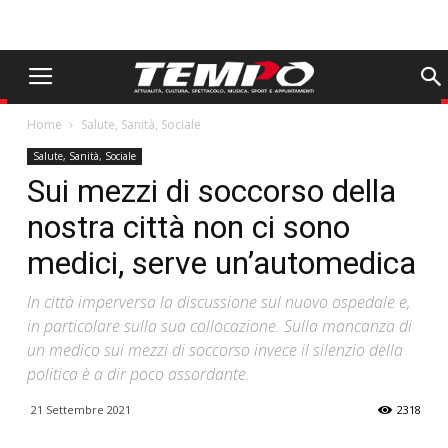
Home
Salute, Sanità, Sociale
Salute, Sanità, Sociale
Sui mezzi di soccorso della
nostra città non ci sono
medici, serve un’automedica
In città imperversa la discussione sul nuovo ospedale e,
in particolare sulla sua collocazione. Sulla mancanza di
un medico sui mezzi di soccorso invece il silenzio della
politica è a dir poco assordante.
21 Settembre 2021
2318