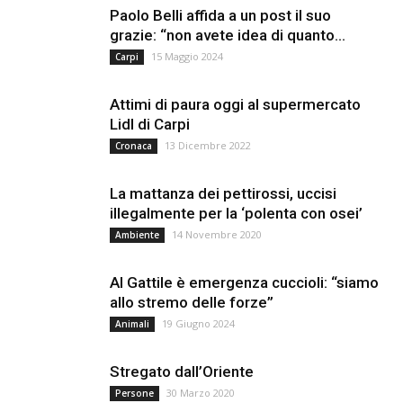
Paolo Belli affida a un post il suo
grazie: “non avete idea di quanto...
15 Maggio 2024
Carpi
Attimi di paura oggi al supermercato
Lidl di Carpi
13 Dicembre 2022
Cronaca
La mattanza dei pettirossi, uccisi
illegalmente per la ‘polenta con osei’
14 Novembre 2020
Ambiente
Al Gattile è emergenza cuccioli: “siamo
allo stremo delle forze”
19 Giugno 2024
Animali
Stregato dall’Oriente
30 Marzo 2020
Persone