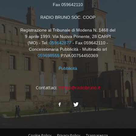
Fax 059642110
RADIO BRUNO SOC. COOP
Registrazione al Tribunale di Modena N. 1468 del
9 aprile 1999. Via Nuova Ponente, 28 CARPI
(MO) - Tel.
059642877
- Fax 059642110 -
Concessionaria Pubblicità - Multiradio srl
059698555
P.IVA 00754450369
Pubblicità
Contattaci:
tempo@radiobruno.it
Cookie Policy
Privacy Policy
Trasparenza