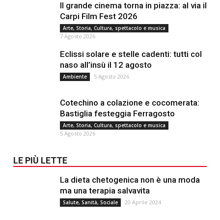
Il grande cinema torna in piazza: al via il
Carpi Film Fest 2026
Arte, Storia, Cultura, spettacolo e musica
7 Agosto 2026
Eclissi solare e stelle cadenti: tutti col
naso all’insù il 12 agosto
5 Agosto 2026
Ambiente
Cotechino a colazione e cocomerata:
Bastiglia festeggia Ferragosto
Arte, Storia, Cultura, spettacolo e musica
5 Agosto 2026
LE PIÙ LETTE
La dieta chetogenica non è una moda
ma una terapia salvavita
20 Aprile 2024
Salute, Sanità, Sociale