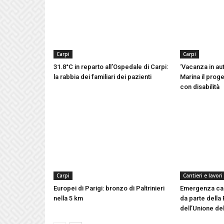
Carpi
Carpi
31.8°C in reparto all’Ospedale di Carpi:
‘Vacanza in aut
la rabbia dei familiari dei pazienti
Marina il proge
con disabilità
Carpi
Cantieri e lavori
Europei di Parigi: bronzo di Paltrinieri
Emergenza cald
nella 5 km
da parte della 
dell’Unione del