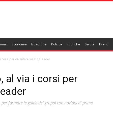
imali
Economia
Istruzione
Politica
Rubriche
Salute
Eventi
i corsi per diventare walking leader
al via i corsi per
leader
io, per formare le guide dei gruppi con nozioni di primo