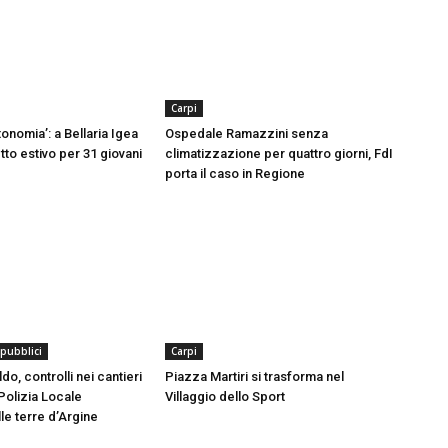
Carpi
onomia’: a Bellaria Igea
Ospedale Ramazzini senza
tto estivo per 31 giovani
climatizzazione per quattro giorni, FdI
porta il caso in Regione
 pubblici
Carpi
o, controlli nei cantieri
Piazza Martiri si trasforma nel
Polizia Locale
Villaggio dello Sport
le terre d’Argine