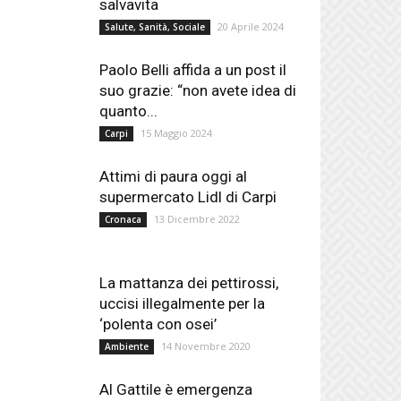
salvavita
20 Aprile 2024
Salute, Sanità, Sociale
Paolo Belli affida a un post il
suo grazie: “non avete idea di
quanto...
15 Maggio 2024
Carpi
Attimi di paura oggi al
supermercato Lidl di Carpi
13 Dicembre 2022
Cronaca
La mattanza dei pettirossi,
uccisi illegalmente per la
‘polenta con osei’
14 Novembre 2020
Ambiente
Al Gattile è emergenza