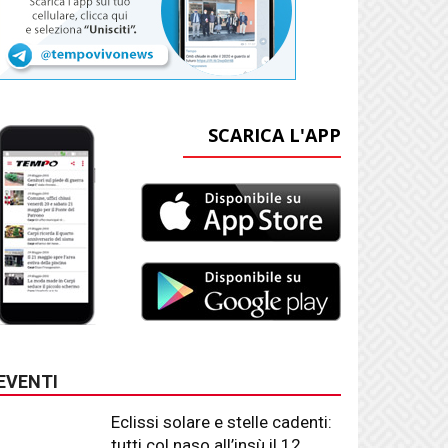
SCARICA L'APP
EVENTI
Eclissi solare e stelle cadenti:
tutti col naso all’insù il 12