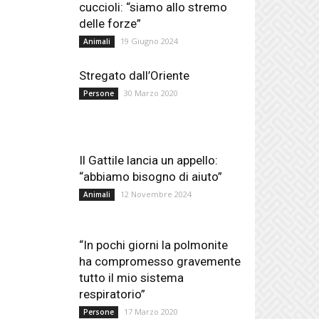
cuccioli: “siamo allo stremo
delle forze”
19 Giugno 2024
Animali
Stregato dall’Oriente
30 Marzo 2020
Persone
Il Gattile lancia un appello:
“abbiamo bisogno di aiuto”
12 Novembre 2024
Animali
“In pochi giorni la polmonite
ha compromesso gravemente
tutto il mio sistema
respiratorio”
17 Marzo 2020
Persone