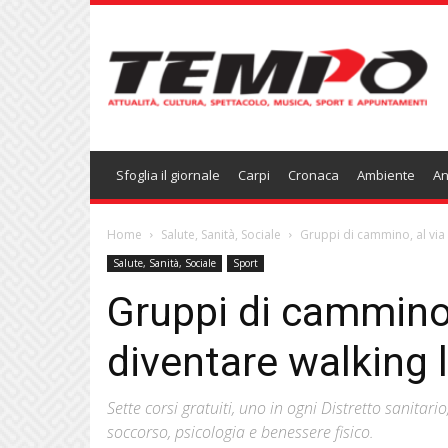
Temponews
Sfoglia il giornale
Carpi
Cronaca
Ambiente
An
Home
Salute, Sanità, Sociale
Gruppi di cammino, al via 
Salute, Sanità, Sociale
Sport
Gruppi di cammino, 
diventare walking 
Sette corsi gratuiti, uno in ogni Distretto sanitar
soccorso, psicologia e benessere fisico.