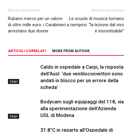
Articolo precedente
Articolo successivo
Rubano merce per un valore
Le scuole di musica tornano
di oltre mille euro: i Carabinieri
a riempirsi: “la lezione dal vivo
arrestano due donne
è insostituibile”
ARTICOLI CORRELATI
MORE FROM AUTHOR
Caldo in ospedale a Carpi, la risposta
dell’Ausl: ‘due ventiloconvettori sono
andati in blocco per un errore della
Carpi
scheda’
Bodycam sugli equipaggi del 118, via
alla sperimentazione dell’Azienda
USL di Modena
Carpi
31.8°C in reparto all’Ospedale di