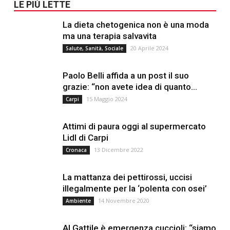
LE PIÙ LETTE
La dieta chetogenica non è una moda
ma una terapia salvavita
20 Aprile 2024
Salute, Sanità, Sociale
Paolo Belli affida a un post il suo
grazie: “non avete idea di quanto...
15 Maggio 2024
Carpi
Attimi di paura oggi al supermercato
Lidl di Carpi
13 Dicembre 2022
Cronaca
La mattanza dei pettirossi, uccisi
illegalmente per la ‘polenta con osei’
14 Novembre 2020
Ambiente
Al Gattile è emergenza cuccioli: “siamo