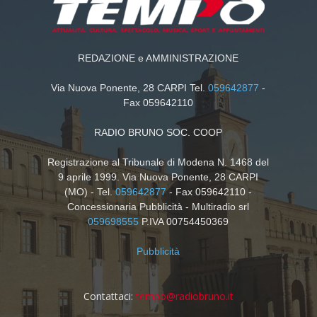
REDAZIONE e AMMINISTRAZIONE
Via Nuova Ponente, 28 CARPI Tel.
059642877
-
Fax 059642110
RADIO BRUNO SOC. COOP
Registrazione al Tribunale di Modena N. 1468 del
9 aprile 1999. Via Nuova Ponente, 28 CARPI
(MO) - Tel.
059642877
- Fax 059642110 -
Concessionaria Pubblicità - Multiradio srl
059698555
P.IVA 00754450369
Pubblicità
Contattaci:
tempo@radiobruno.it