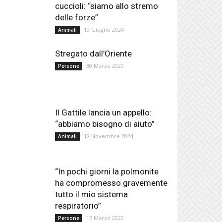
cuccioli: “siamo allo stremo
delle forze”
19 Giugno 2024
Animali
Stregato dall’Oriente
30 Marzo 2020
Persone
Il Gattile lancia un appello:
“abbiamo bisogno di aiuto”
12 Novembre 2024
Animali
“In pochi giorni la polmonite
ha compromesso gravemente
tutto il mio sistema
respiratorio”
17 Marzo 2020
Persone