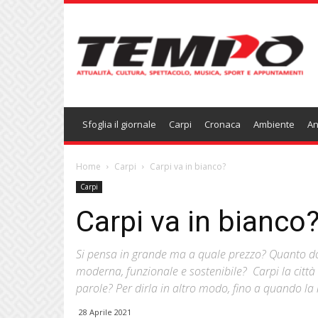
Temponews
Sfoglia il giornale
Carpi
Cronaca
Ambiente
An
Home
Carpi
Carpi va in bianco?
Carpi
Carpi va in bianco
Si pensa in grande ma a quale prezzo? Quanto d
moderna, funzionale e sostenibile? Carpi la città d
parole? Per dirla in altro modo, fino a quando la
28 Aprile 2021