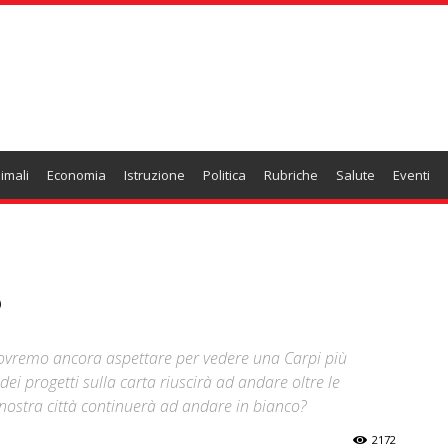
imali
Economia
Istruzione
Politica
Rubriche
Salute
Eventi
?
ovremo ancora aspettare per vedere una Carpi più
ei progetti sulla carta riuscirà ad andare oltre le
 nostra città continuerà ad andare in bianco?
2172