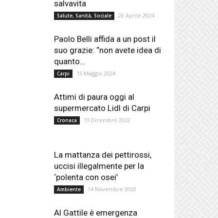
salvavita
20 Aprile 2024
Salute, Sanità, Sociale
Paolo Belli affida a un post il
suo grazie: “non avete idea di
quanto...
15 Maggio 2024
Carpi
Attimi di paura oggi al
supermercato Lidl di Carpi
13 Dicembre 2022
Cronaca
La mattanza dei pettirossi,
uccisi illegalmente per la
‘polenta con osei’
14 Novembre 2020
Ambiente
Al Gattile è emergenza