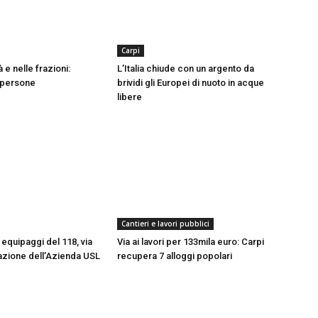
Carpi
tà e nelle frazioni:
L’Italia chiude con un argento da
0 persone
brividi gli Europei di nuoto in acque
libere
Cantieri e lavori pubblici
equipaggi del 118, via
Via ai lavori per 133mila euro: Carpi
azione dell’Azienda USL
recupera 7 alloggi popolari