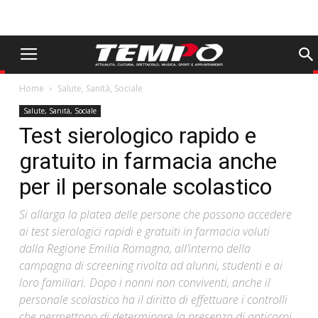
Home
Salute, Sanità, Sociale
Salute, Sanità, Sociale
Test sierologico rapido e
gratuito in farmacia anche
per il personale scolastico
Si allarga la platea delle persone che possono accedere
ai test sierologici rapidi e gratuiti in farmacia voluti
dalla Regione Emilia Romagna, all’interno della
campagna di screening rivolta ad alunni, studenti e ai
loro familiari. Dopo i nonni non conviventi, anche il
personale scolastico ha il diritto di effettuare i controlli
che permettono di determinare la presenza di anticorpi