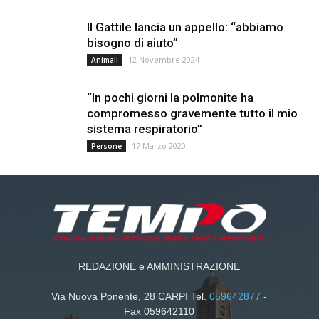
Il Gattile lancia un appello: “abbiamo
bisogno di aiuto”
12 Novembre 2024
Animali
“In pochi giorni la polmonite ha
compromesso gravemente tutto il mio
sistema respiratorio”
17 Marzo 2020
Persone
REDAZIONE e AMMINISTRAZIONE
Via Nuova Ponente, 28 CARPI Tel.
059642877
-
Fax 059642110