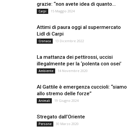
grazie: “non avete idea di quanto...
15 Maggio 2024
Carpi
Attimi di paura oggi al supermercato
Lidl di Carpi
13 Dicembre 2022
Cronaca
La mattanza dei pettirossi, uccisi
illegalmente per la ‘polenta con osei’
14 Novembre 2020
Ambiente
Al Gattile è emergenza cuccioli: “siamo
allo stremo delle forze”
19 Giugno 2024
Animali
Stregato dall’Oriente
30 Marzo 2020
Persone