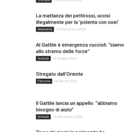
La mattanza dei pettirossi, uccisi
illegalmente per la ‘polenta con osei’
14 Novembre 2020
Ambiente
Al Gattile è emergenza cuccioli: “siamo
allo stremo delle forze”
19 Giugno 2024
Animali
Stregato dall’Oriente
30 Marzo 2020
Persone
Il Gattile lancia un appello: “abbiamo
bisogno di aiuto”
12 Novembre 2024
Animali