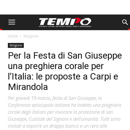
Home
Religione
Religione
Per la Festa di San Giuseppe
una preghiera corale per
l’Italia: le proposte a Carpi e
Mirandola
Per giovedì 19 marzo, festa di San Giuseppe, la
Conferenza episcopale italiana ha indetto una preghiera
corale degli italiani per invocare la protezione di san
Giuseppe, Custode del Signore e dell’umanità. Tutti sono
invitati a esporre un drappo bianco e un cero alle