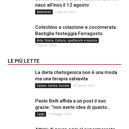
naso all’insù il 12 agosto
5 Agosto 2026
Ambiente
Cotechino a colazione e cocomerata:
Bastiglia festeggia Ferragosto
Arte, Storia, Cultura, spettacolo e musica
5 Agosto 2026
LE PIÙ LETTE
La dieta chetogenica non è una moda
ma una terapia salvavita
20 Aprile 2024
Salute, Sanità, Sociale
Paolo Belli affida a un post il suo
grazie: “non avete idea di quanto...
15 Maggio 2024
Carpi