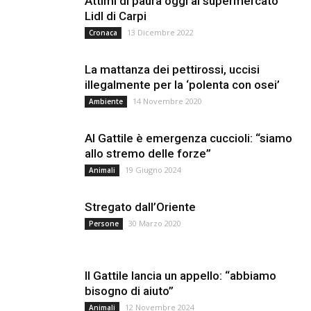
Attimi di paura oggi al supermercato
Lidl di Carpi
13 Dicembre 2022
Cronaca
La mattanza dei pettirossi, uccisi
illegalmente per la ‘polenta con osei’
14 Novembre 2020
Ambiente
Al Gattile è emergenza cuccioli: “siamo
allo stremo delle forze”
19 Giugno 2024
Animali
Stregato dall’Oriente
30 Marzo 2020
Persone
Il Gattile lancia un appello: “abbiamo
bisogno di aiuto”
12 Novembre 2024
Animali