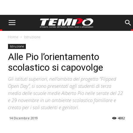
Home
Istruzione
Istruzione
Alle Pio l’orientamento
scolastico si capovolge
Gli istituti superiori, nell’ambito del progetto “Flipped
Open Day”, si sono presentati agli studenti di terza
media delle scuole medie Alberto Pio nelle serate del 22
e 29 novembre in un ambiente scolastico familiare e
creato per i soli studenti e genitori.
14 Dicembre 2019
4882