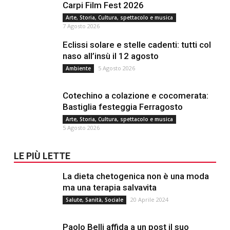
Carpi Film Fest 2026
Arte, Storia, Cultura, spettacolo e musica
7 Agosto 2026
Eclissi solare e stelle cadenti: tutti col
naso all’insù il 12 agosto
5 Agosto 2026
Ambiente
Cotechino a colazione e cocomerata:
Bastiglia festeggia Ferragosto
Arte, Storia, Cultura, spettacolo e musica
5 Agosto 2026
LE PIÙ LETTE
La dieta chetogenica non è una moda
ma una terapia salvavita
20 Aprile 2024
Salute, Sanità, Sociale
Paolo Belli affida a un post il suo