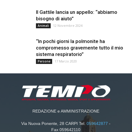
Il Gattile lancia un appello: “abbiamo
bisogno di aiuto”
12 Novembre 2024
Animali
“In pochi giorni la polmonite ha
compromesso gravemente tutto il mio
sistema respiratorio”
17 Marzo 2020
Persone
REDAZIONE e AMMINISTRAZIONE
Via Nuova Ponente, 28 CARPI Tel.
059642877
-
Fax 059642110