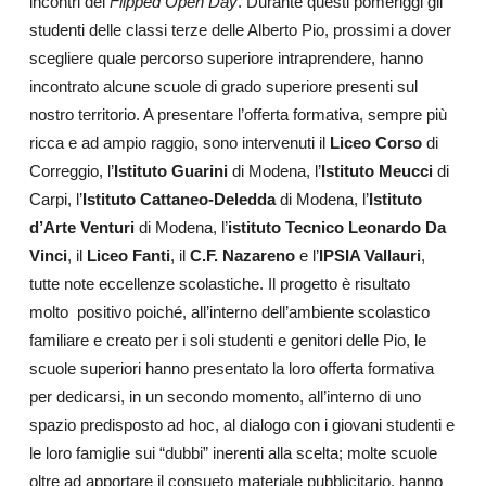
incontri del
Flipped Open Day
. Durante questi pomeriggi gli
studenti delle classi terze delle Alberto Pio, prossimi a dover
scegliere quale percorso superiore intraprendere, hanno
incontrato alcune scuole di grado superiore presenti sul
nostro territorio. A presentare l’offerta formativa, sempre più
ricca e ad ampio raggio, sono intervenuti il
Liceo Corso
di
Correggio, l’
Istituto Guarini
di Modena, l’
Istituto Meucci
di
Carpi, l’
Istituto Cattaneo-Deledda
di Modena, l’
Istituto
d’Arte Venturi
di Modena, l’
istituto Tecnico Leonardo Da
Vinci
, il
Liceo Fanti
, il
C.F. Nazareno
e l’
IPSIA Vallauri
,
tutte note eccellenze scolastiche. Il progetto è risultato
molto
positivo poiché, all’interno dell’ambiente scolastico
familiare e creato per i soli studenti e genitori delle Pio, le
scuole superiori hanno presentato la loro offerta formativa
per dedicarsi, in un secondo momento, all’interno di uno
spazio predisposto ad hoc, al dialogo con i giovani studenti e
le loro famiglie sui “dubbi” inerenti alla scelta; molte scuole
oltre ad apportare il consueto materiale pubblicitario, hanno