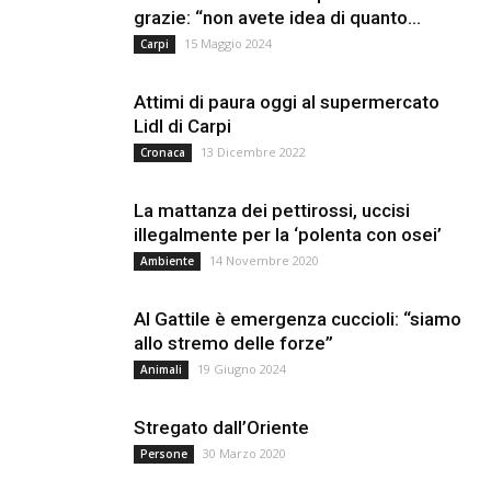
grazie: “non avete idea di quanto...
15 Maggio 2024
Carpi
Attimi di paura oggi al supermercato
Lidl di Carpi
13 Dicembre 2022
Cronaca
La mattanza dei pettirossi, uccisi
illegalmente per la ‘polenta con osei’
14 Novembre 2020
Ambiente
Al Gattile è emergenza cuccioli: “siamo
allo stremo delle forze”
19 Giugno 2024
Animali
Stregato dall’Oriente
30 Marzo 2020
Persone