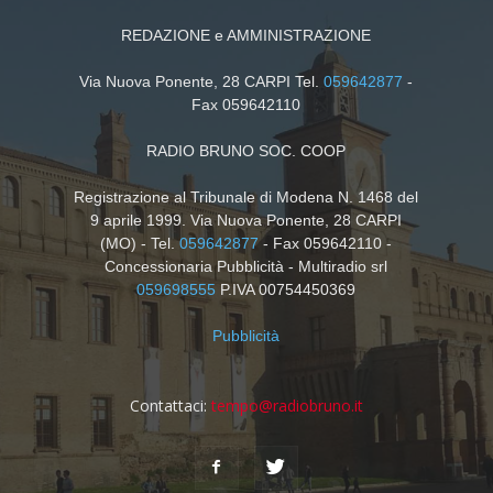
REDAZIONE e AMMINISTRAZIONE
Via Nuova Ponente, 28 CARPI Tel.
059642877
-
Fax 059642110
RADIO BRUNO SOC. COOP
Registrazione al Tribunale di Modena N. 1468 del
9 aprile 1999. Via Nuova Ponente, 28 CARPI
(MO) - Tel.
059642877
- Fax 059642110 -
Concessionaria Pubblicità - Multiradio srl
059698555
P.IVA 00754450369
Pubblicità
Contattaci:
tempo@radiobruno.it