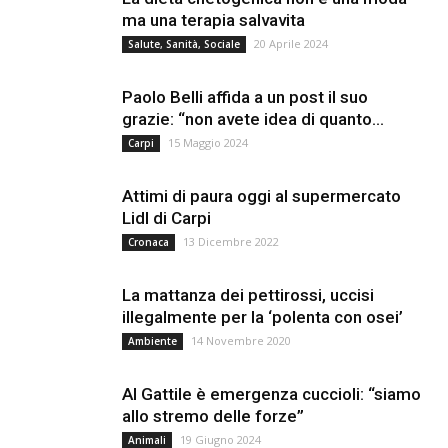
ma una terapia salvavita
20 Aprile 2024
Salute, Sanità, Sociale
Paolo Belli affida a un post il suo
grazie: “non avete idea di quanto...
15 Maggio 2024
Carpi
Attimi di paura oggi al supermercato
Lidl di Carpi
13 Dicembre 2022
Cronaca
La mattanza dei pettirossi, uccisi
illegalmente per la ‘polenta con osei’
14 Novembre 2020
Ambiente
Al Gattile è emergenza cuccioli: “siamo
allo stremo delle forze”
19 Giugno 2024
Animali