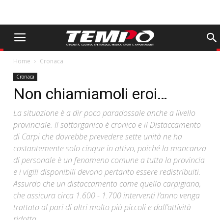
Home
Cronaca
Cronaca
Non chiamiamoli eroi…
La situazione è a dir poco paradossale anche a livello
provinciale. Il sottorganico è cronico e il Distaccamento
di Carpi che dovrebbe prevedere sette unità ne ha
costantemente solo cinque in attivo, poiché la mancanza
di personale è un fenomeno comune a tutta la provincia
e i vigili disponibili devono pertanto essere redistribuiti.
Assurdo che un distaccamento come quello carpigiano,
che assicura circa 1.600 - 1.700 interventi l’anno venga
trattato al pari di altri molto più piccoli e dall’attività
ridotta.