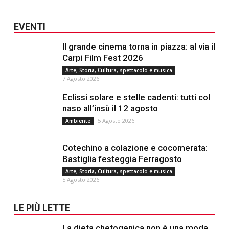
EVENTI
Il grande cinema torna in piazza: al via il
Carpi Film Fest 2026
Arte, Storia, Cultura, spettacolo e musica
7 Agosto 2026
Eclissi solare e stelle cadenti: tutti col
naso all’insù il 12 agosto
5 Agosto 2026
Ambiente
Cotechino a colazione e cocomerata:
Bastiglia festeggia Ferragosto
Arte, Storia, Cultura, spettacolo e musica
5 Agosto 2026
LE PIÙ LETTE
La dieta chetogenica non è una moda