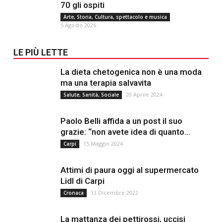
70 gli ospiti
Arte, Storia, Cultura, spettacolo e musica
5 Agosto 2026
LE PIÙ LETTE
La dieta chetogenica non è una moda
ma una terapia salvavita
20 Aprile 2024
Salute, Sanità, Sociale
Paolo Belli affida a un post il suo
grazie: “non avete idea di quanto...
15 Maggio 2024
Carpi
Attimi di paura oggi al supermercato
Lidl di Carpi
13 Dicembre 2022
Cronaca
La mattanza dei pettirossi, uccisi