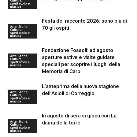
Cultura,
spettacolo e
musica
Festa del racconto 2026: sono più di
Arte, Storia,
70 gli ospiti
Cultura,
spettacolo e
musica
Fondazione Fossoli: ad agosto
Arte, Storia,
aperture estive e visite guidate
Cultura,
spettacolo e
speciali per scoprire i luoghi della
musica
Memoria di Carpi
L’anteprima della nuova stagione
Arte, Storia,
dell’Asioli di Correggio
Cultura,
spettacolo e
musica
In agosto di sera si gioca con La
Arte, Storia,
dama della torre
Cultura,
spettacolo e
musica