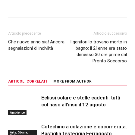
Articolo precedente
Articolo successivo
Che nuovo anno sia! Ancora
I genitori lo trovano morto in
segnalazioni di inciviltà
bagno: il 21enne era stato
dimesso 30 ore prime dal
Pronto Soccorso
ARTICOLI CORRELATI
MORE FROM AUTHOR
Eclissi solare e stelle cadenti: tutti
col naso all’insù il 12 agosto
Ambiente
Cotechino a colazione e cocomerata:
Arte, Storia,
Bastiglia festeggia Ferragosto