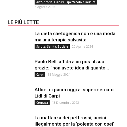
Arte, Storia, Cultura, spettacolo e musica
5 Agosto 2026
LE PIÙ LETTE
La dieta chetogenica non è una moda
ma una terapia salvavita
20 Aprile 2024
Salute, Sanità, Sociale
Paolo Belli affida a un post il suo
grazie: “non avete idea di quanto...
15 Maggio 2024
Carpi
Attimi di paura oggi al supermercato
Lidl di Carpi
13 Dicembre 2022
Cronaca
La mattanza dei pettirossi, uccisi
illegalmente per la ‘polenta con osei’