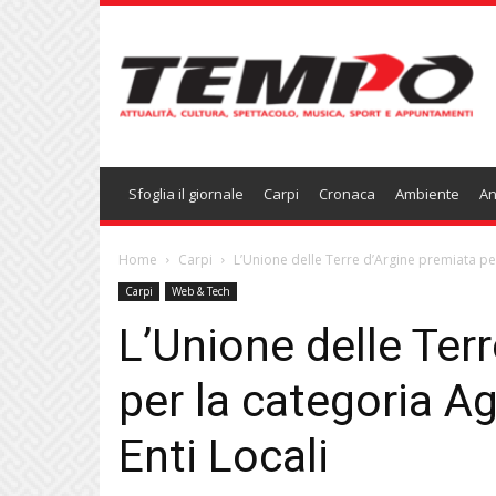
Temponews
Sfoglia il giornale
Carpi
Cronaca
Ambiente
An
Home
Carpi
L’Unione delle Terre d’Argine premiata per 
Carpi
Web & Tech
L’Unione delle Ter
per la categoria Ag
Enti Locali