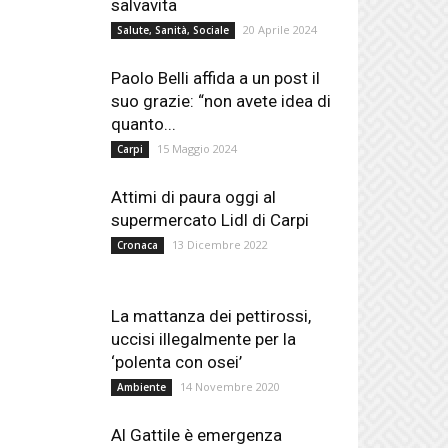
salvavita
20 Aprile 2024
Salute, Sanità, Sociale
Paolo Belli affida a un post il
suo grazie: “non avete idea di
quanto...
15 Maggio 2024
Carpi
Attimi di paura oggi al
supermercato Lidl di Carpi
13 Dicembre 2022
Cronaca
La mattanza dei pettirossi,
uccisi illegalmente per la
‘polenta con osei’
14 Novembre 2020
Ambiente
Al Gattile è emergenza