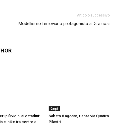
Articolo successivo
Modellismo ferroviario protagonista al Graziosi
THOR
Carpi
ri più vicini ai cittadini:
Sabato 8 agosto, riapre via Quattro
in e-bike tra centro e
Pilastri