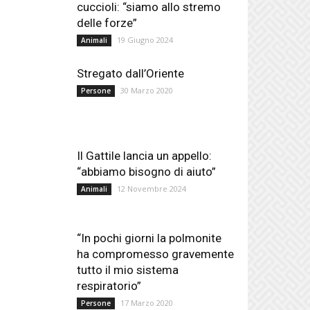
cuccioli: “siamo allo stremo
delle forze”
19 Giugno 2024
Animali
Stregato dall’Oriente
30 Marzo 2020
Persone
Il Gattile lancia un appello:
“abbiamo bisogno di aiuto”
12 Novembre 2024
Animali
“In pochi giorni la polmonite
ha compromesso gravemente
tutto il mio sistema
respiratorio”
17 Marzo 2020
Persone