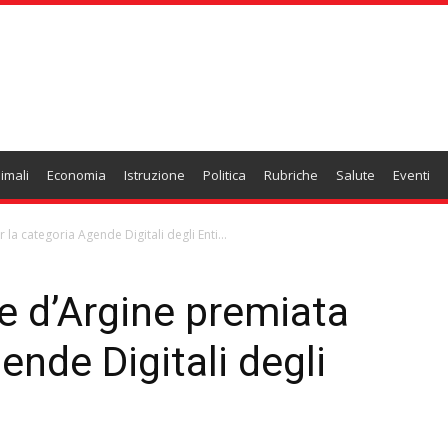
imali
Economia
Istruzione
Politica
Rubriche
Salute
Eventi
la categoria Agende Digitali degli Enti...
re d’Argine premiata
ende Digitali degli