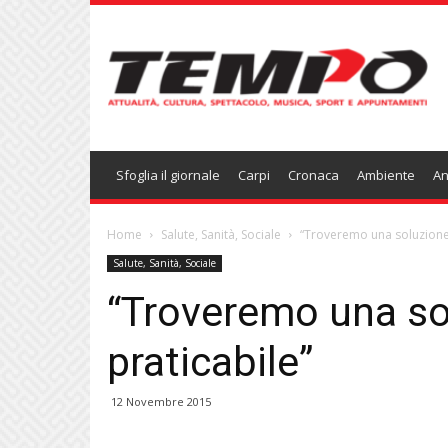
Temponews
Sfoglia il giornale
Carpi
Cronaca
Ambiente
An
Home
Salute, Sanità, Sociale
“Troveremo una soluzione 
Salute, Sanità, Sociale
“Troveremo una so
praticabile”
12 Novembre 2015