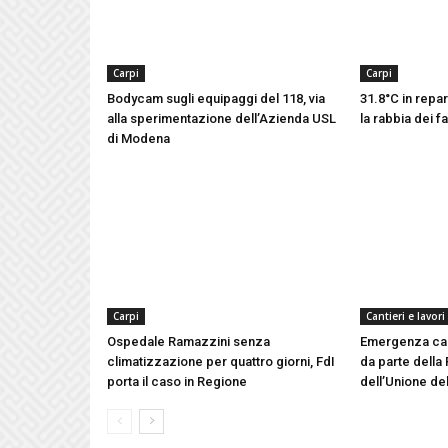
Carpi
Carpi
Bodycam sugli equipaggi del 118, via
31.8°C in repar
alla sperimentazione dell’Azienda USL
la rabbia dei fa
di Modena
Carpi
Cantieri e lavori
Ospedale Ramazzini senza
Emergenza cald
climatizzazione per quattro giorni, FdI
da parte della 
porta il caso in Regione
dell’Unione del