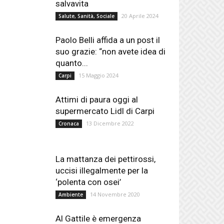
salvavita
20 Aprile 2024
Salute, Sanità, Sociale
Paolo Belli affida a un post il
suo grazie: “non avete idea di
quanto...
15 Maggio 2024
Carpi
Attimi di paura oggi al
supermercato Lidl di Carpi
13 Dicembre 2022
Cronaca
La mattanza dei pettirossi,
uccisi illegalmente per la
‘polenta con osei’
14 Novembre 2020
Ambiente
Al Gattile è emergenza