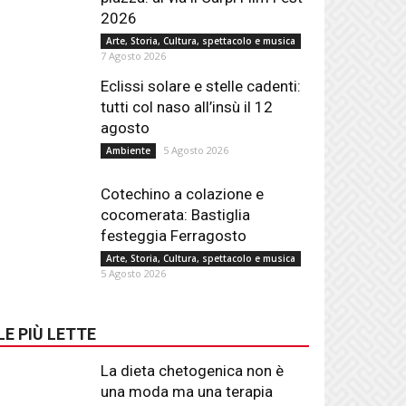
2026
Arte, Storia, Cultura, spettacolo e musica
7 Agosto 2026
Eclissi solare e stelle cadenti:
tutti col naso all’insù il 12
agosto
5 Agosto 2026
Ambiente
Cotechino a colazione e
cocomerata: Bastiglia
festeggia Ferragosto
Arte, Storia, Cultura, spettacolo e musica
5 Agosto 2026
LE PIÙ LETTE
La dieta chetogenica non è
una moda ma una terapia