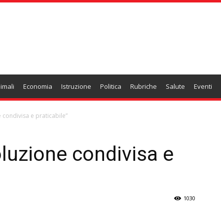
imali
Economia
Istruzione
Politica
Rubriche
Salute
Eventi
condivisa e praticabile”
luzione condivisa e
1030