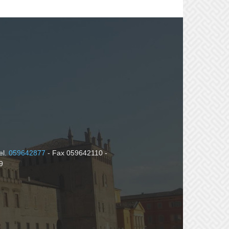
el.
059642877
- Fax 059642110 -
9