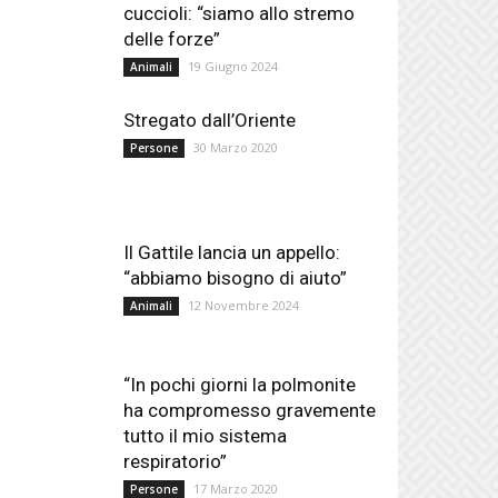
cuccioli: “siamo allo stremo
delle forze”
19 Giugno 2024
Animali
Stregato dall’Oriente
30 Marzo 2020
Persone
Il Gattile lancia un appello:
“abbiamo bisogno di aiuto”
12 Novembre 2024
Animali
“In pochi giorni la polmonite
ha compromesso gravemente
tutto il mio sistema
respiratorio”
17 Marzo 2020
Persone