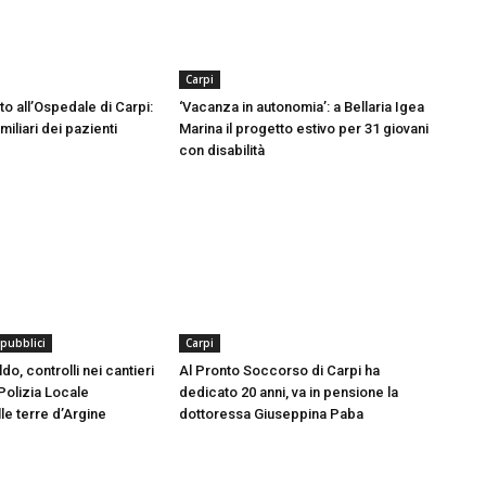
Carpi
to all’Ospedale di Carpi:
‘Vacanza in autonomia’: a Bellaria Igea
miliari dei pazienti
Marina il progetto estivo per 31 giovani
con disabilità
 pubblici
Carpi
o, controlli nei cantieri
Al Pronto Soccorso di Carpi ha
Polizia Locale
dedicato 20 anni, va in pensione la
le terre d’Argine
dottoressa Giuseppina Paba