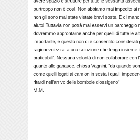
avere spazio e strutture per tutte le sessanta associ
purtroppo non è così. Non abbiamo mai impedito ai 
non gli sono mai state vietate brevi soste. E ci man
aiuto! Tuttavia non potrà mai esservi un parcheggio
dovremmo approntarne anche per quelli di tutte le altr
importante, e questo non ci è consentito considerati 
ragionevolezza, a una soluzione che tenga insieme l
praticabili”. Nessuna volontà di non collaborare con 
quanto alle ganasce, chiosa Vagnini, “da quando sono
come quelli legati ai camion in sosta i quali, imped
ritardi nell’arrivo delle bombole d’ossigeno”.
M.M.