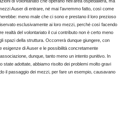
azioni di volontariato che operano nell’area ospedaliera, ma
mezzi Auser di entrare, né mai l’avremmo fatto, così come
cherebbe: meno male che ci sono e prestano il loro prezioso
 riservato esclusivamente ai loro mezzi, perché così facendo
e realtà del volontariato il cui contributo non è certo meno
gli spazi della struttura. Occorrerà dunque giungere, con
e esigenze di Auser e le possibilità concretamente
l’associazione, dunque, tanto meno un intento punitivo. In
 state adottate, abbiamo risolto dei problemi molto gravi
endo il passaggio dei mezzi, per fare un esempio, causavano