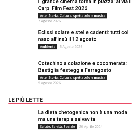
Il grande cinema torna in piazza: al via il
Carpi Film Fest 2026
Arte, Storia, Cultura, spettacolo e musica
7 Agosto 2026
Eclissi solare e stelle cadenti: tutti col
naso all’insù il 12 agosto
5 Agosto 2026
Ambiente
Cotechino a colazione e cocomerata:
Bastiglia festeggia Ferragosto
Arte, Storia, Cultura, spettacolo e musica
5 Agosto 2026
LE PIÙ LETTE
La dieta chetogenica non è una moda
ma una terapia salvavita
20 Aprile 2024
Salute, Sanità, Sociale