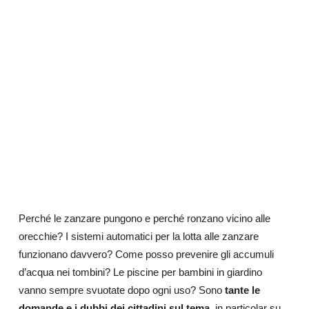
Perché le zanzare pungono e perché ronzano vicino alle
orecchie? I sistemi automatici per la lotta alle zanzare
funzionano davvero? Come posso prevenire gli accumuli
d’acqua nei tombini? Le piscine per bambini in giardino
vanno sempre svuotate dopo ogni uso? Sono
tante le
domande e i dubbi dei cittadini sul tema
, in particolar su