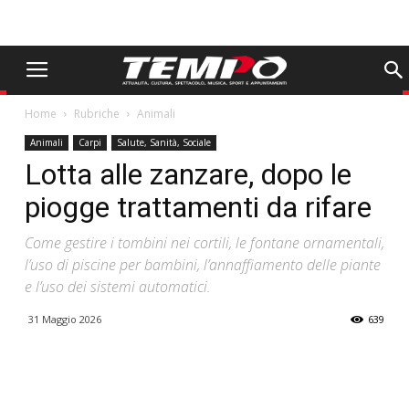
Home
Rubriche
Animali
Animali
Carpi
Salute, Sanità, Sociale
Lotta alle zanzare, dopo le
piogge trattamenti da rifare
Come gestire i tombini nei cortili, le fontane ornamentali,
l’uso di piscine per bambini, l’annaffiamento delle piante
e l’uso dei sistemi automatici.
31 Maggio 2026
639