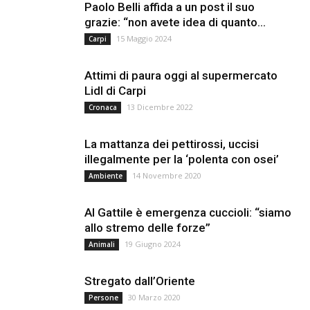
Paolo Belli affida a un post il suo
grazie: “non avete idea di quanto...
15 Maggio 2024
Carpi
Attimi di paura oggi al supermercato
Lidl di Carpi
13 Dicembre 2022
Cronaca
La mattanza dei pettirossi, uccisi
illegalmente per la ‘polenta con osei’
14 Novembre 2020
Ambiente
Al Gattile è emergenza cuccioli: “siamo
allo stremo delle forze”
19 Giugno 2024
Animali
Stregato dall’Oriente
30 Marzo 2020
Persone