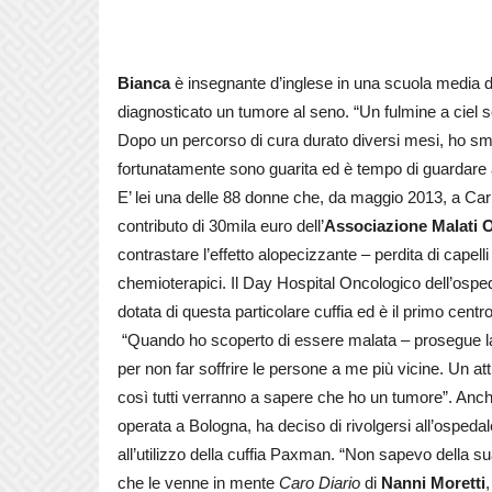
Bianca
è insegnante d’inglese in una scuola media d
diagnosticato un tumore al seno. “Un fulmine a ciel
Dopo un percorso di cura durato diversi mesi, ho sm
fortunatamente sono guarita ed è tempo di guardare 
E’ lei una delle 88 donne che, da maggio 2013, a Carp
contributo di 30mila euro dell’
Associazione Malati 
contrastare l’effetto alopecizzante – perdita di capell
chemioterapici. Il Day Hospital Oncologico dell’ospeda
dotata di questa particolare cuffia ed è il primo centro
“Quando ho scoperto di essere malata – prosegue la
per non far soffrire le persone a me più vicine. Un at
così tutti verranno a sapere che ho un tumore”. Anch
operata a Bologna, ha deciso di rivolgersi all’ospedal
all’utilizzo della cuffia Paxman. “Non sapevo della su
che le venne in mente
Caro Diario
di
Nanni Moretti