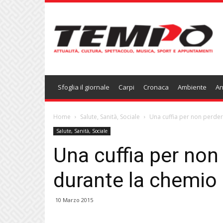
Temponews
Sfoglia il giornale
Carpi
Cronaca
Ambiente
An
Home
Salute, Sanità, Sociale
Una cuffia per non perder
Salute, Sanità, Sociale
Una cuffia per non 
durante la chemio
10 Marzo 2015