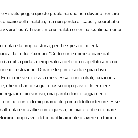
– ho vissuto peggio questo problema che non dover affrontare
ondario della malattia, ma non perdere i capelli, soprattutto
a vivere ‘fuori’. Ti senti meno malata e non hai continuamente
accontare la propria storia, perché spera di poter far
nianza, la cuffia Paxman. “Certo non è come andare dal
o (la cuffia porta la temperatura del cuoio capelluto a meno
zione di costrizione. Durante le prime sedute guardavo
e. Era come se dicessi a me stessa: concentrati, funzionerà
arie, che mi hanno seguito passo dopo passo. Infermiere
o regalarmi un sorriso, una parola di incoraggiamento.
o un percorso di miglioramento prima di tutto interiore. E se
r affrontare malattie come questa, mi piacerebbe ricordare
Bonino
, dopo aver detto pubblicamente di avere un tumore: