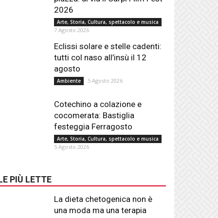
2026
Arte, Storia, Cultura, spettacolo e musica
7 Agosto 2026
Eclissi solare e stelle cadenti:
tutti col naso all’insù il 12
agosto
5 Agosto 2026
Ambiente
Cotechino a colazione e
cocomerata: Bastiglia
festeggia Ferragosto
Arte, Storia, Cultura, spettacolo e musica
5 Agosto 2026
LE PIÙ LETTE
La dieta chetogenica non è
una moda ma una terapia