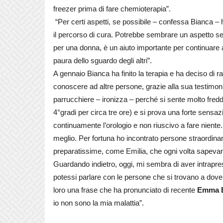
freezer prima di fare chemioterapia”.
“Per certi aspetti, se possibile – confessa Bianca 
il percorso di cura. Potrebbe sembrare un aspetto sec
per una donna, è un aiuto importante per continuare 
paura dello sguardo degli altri”.
A gennaio Bianca ha finito la terapia e ha deciso di r
conoscere ad altre persone, grazie alla sua testimo
parrucchiere – ironizza – perché si sente molto fredd
4°gradi per circa tre ore) e si prova una forte sensa
continuamente l’orologio e non riuscivo a fare nient
meglio. Per fortuna ho incontrato persone straordin
preparatissime, come Emilia, che ogni volta sapevan
Guardando indietro, oggi, mi sembra di aver intrapres
potessi parlare con le persone che si trovano a dove
loro una frase che ha pronunciato di recente
Emma 
io non sono la mia malattia”.