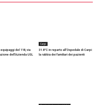
Carpi
equipaggi del 118, via
31.8°C in reparto all’Ospedale di Carpi:
azione dell’Azienda USL
la rabbia dei familiari dei pazienti