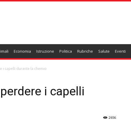
imali
Economia
Istruzione
Politica
Rubriche
Salute
Eventi
e i capelli durante la chemio
perdere i capelli
2656