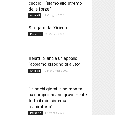
cuccioli: “siamo allo stremo
delle forze”
19 Giugno 2024
Animali
Stregato dall’Oriente
30 Marzo 2020
Persone
Il Gattile lancia un appello:
“abbiamo bisogno di aiuto”
12 Novembre 2024
Animali
“In pochi giorni la polmonite
ha compromesso gravemente
tutto il mio sistema
respiratorio”
17 Marzo 2020
Persone