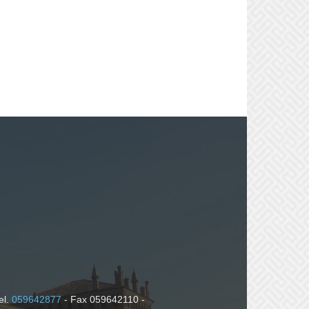
el.
059642877
- Fax 059642110 -