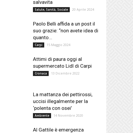
salvavita
20 Aprile 2024
Salute, Sanità, Sociale
Paolo Belli affida a un post il
suo grazie: “non avete idea di
quanto...
15 Maggio 2024
Carpi
Attimi di paura oggi al
supermercato Lidl di Carpi
13 Dicembre 2022
Cronaca
La mattanza dei pettirossi,
uccisi illegalmente per la
‘polenta con osei’
14 Novembre 2020
Ambiente
Al Gattile è emergenza