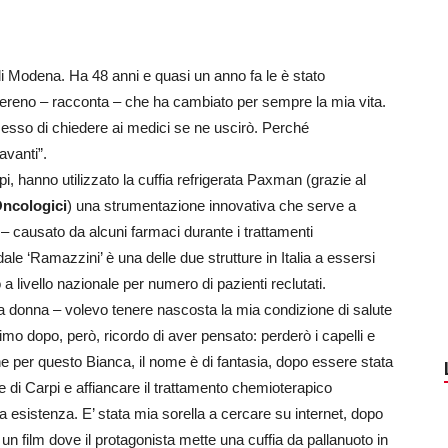
i Modena. Ha 48 anni e quasi un anno fa le è stato
 sereno – racconta – che ha cambiato per sempre la mia vita.
esso di chiedere ai medici se ne uscirò. Perché
avanti”.
i, hanno utilizzato la cuffia refrigerata Paxman (grazie al
Oncologici
) una strumentazione innovativa che serve a
i – causato da alcuni farmaci durante i trattamenti
le ‘Ramazzini’ è una delle due strutture in Italia a essersi
 a livello nazionale per numero di pazienti reclutati.
 donna – volevo tenere nascosta la mia condizione di salute
timo dopo, però, ricordo di aver pensato: perderò i capelli e
e per questo Bianca, il nome è di fantasia, dopo essere stata
e di Carpi e affiancare il trattamento chemioterapico
a esistenza. E’ stata mia sorella a cercare su internet, dopo
, un film dove il protagonista mette una cuffia da pallanuoto in