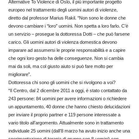
Alternative To Violence di Oslo, il più importante progetto
europeo nel trattamento degli uomini autori di violenze,
diretto dal professor Marius Rakil. “Non sono le donne che
devono cambiare i “loro” uomini. Non spetta a loro farlo. C’è
un servizio – prosegue la dottoressa Dotti – che può farsene
carico. Gli uomini autori di violenza domestica devono
imparare ad assumersi le proprie responsabilità e a capire
che ogni loro gesto ha delle conseguenze. Non si cambia
mai da soli, ma col giusto aiuto si può fare molto per
migliorare”.
Dottoressa chi sono gli uomini che si rivolgono a voi?
“Il Centro, dal 2 dicembre 2011 a oggi, è stato contattato da
243 persone: 84 uomini per avere informazioni o richiedere
un appuntamento, 40 donne che hanno chiesto delucidazioni
per inviare il proprio partner e 119 persone interessate a
vario titolo all’argomento. Attualmente sono in trattamento
individuale 25 uomini (dall’8 marzo ha avuto inizio anche una
sperimentazione di terapia di gruppo con 8 uomini) con