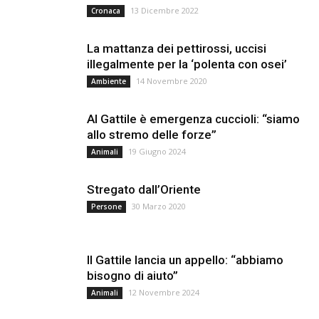
13 Dicembre 2022
Cronaca
La mattanza dei pettirossi, uccisi
illegalmente per la ‘polenta con osei’
14 Novembre 2020
Ambiente
Al Gattile è emergenza cuccioli: “siamo
allo stremo delle forze”
19 Giugno 2024
Animali
Stregato dall’Oriente
30 Marzo 2020
Persone
Il Gattile lancia un appello: “abbiamo
bisogno di aiuto”
12 Novembre 2024
Animali