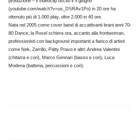
produzione – il videoclip uscito il 5 giugno
(youtube.com/watch?v=us_DSRAv1Po) in 20 ore ha
ottenuto più di 1.000 play, oltre 2.000 in 40 ore.
Nata nel 2005 come cover band di accattivanti brani anni 70-
80 Dance, la Roxel schiera ora, accanto alla frontwoman,
professionisti con background importanti a fianco di artisti
come Nek, Zarrillo, Patty Pravo e altri: Andrea Valentini
(chitarra e cori), Marco Gennari (basso e cori), Luca
Modena (batteria, percussioni e cori).