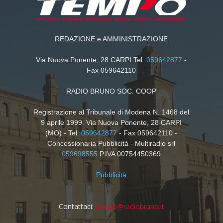
REDAZIONE e AMMINISTRAZIONE
Via Nuova Ponente, 28 CARPI Tel.
059642877
-
Fax 059642110
RADIO BRUNO SOC. COOP
Registrazione al Tribunale di Modena N. 1468 del
9 aprile 1999. Via Nuova Ponente, 28 CARPI
(MO) - Tel.
059642877
- Fax 059642110 -
Concessionaria Pubblicità - Multiradio srl
059698555
P.IVA 00754450369
Pubblicità
Contattaci:
tempo@radiobruno.it