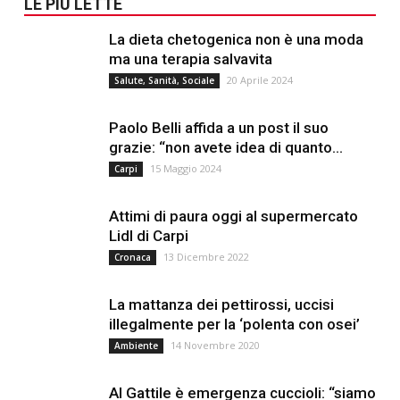
LE PIÙ LETTE
La dieta chetogenica non è una moda
ma una terapia salvavita
20 Aprile 2024
Salute, Sanità, Sociale
Paolo Belli affida a un post il suo
grazie: “non avete idea di quanto...
15 Maggio 2024
Carpi
Attimi di paura oggi al supermercato
Lidl di Carpi
13 Dicembre 2022
Cronaca
La mattanza dei pettirossi, uccisi
illegalmente per la ‘polenta con osei’
14 Novembre 2020
Ambiente
Al Gattile è emergenza cuccioli: “siamo