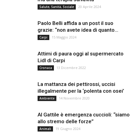
20 Aprile 2024
Salute, Sanità, Sociale
Paolo Belli affida a un post il suo
grazie: “non avete idea di quanto...
15 Maggio 2024
Carpi
Attimi di paura oggi al supermercato
Lidl di Carpi
13 Dicembre 2022
Cronaca
La mattanza dei pettirossi, uccisi
illegalmente per la ‘polenta con osei’
14 Novembre 2020
Ambiente
Al Gattile è emergenza cuccioli: “siamo
allo stremo delle forze”
19 Giugno 2024
Animali