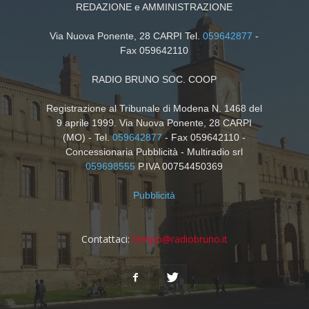
REDAZIONE e AMMINISTRAZIONE
Via Nuova Ponente, 28 CARPI Tel.
059642877
-
Fax 059642110
RADIO BRUNO SOC. COOP
Registrazione al Tribunale di Modena N. 1468 del
9 aprile 1999. Via Nuova Ponente, 28 CARPI
(MO) - Tel.
059642877
- Fax 059642110 -
Concessionaria Pubblicità - Multiradio srl
059698555
P.IVA 00754450369
Pubblicità
Contattaci:
tempo@radiobruno.it