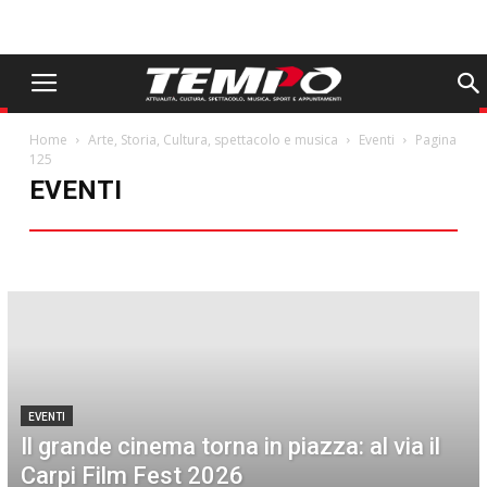
Home
Arte, Storia, Cultura, spettacolo e musica
Eventi
Pagina
125
EVENTI
Eventi
EVENTI
Il grande cinema torna in piazza: al via il
Carpi Film Fest 2026