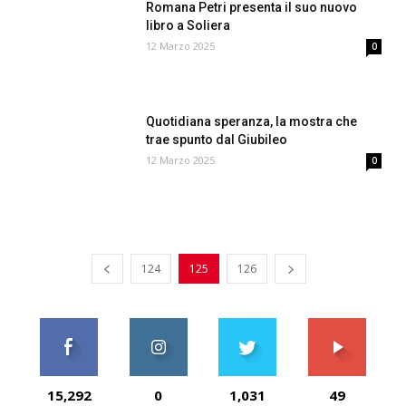
Romana Petri presenta il suo nuovo
libro a Soliera
12 Marzo 2025
0
Quotidiana speranza, la mostra che
trae spunto dal Giubileo
12 Marzo 2025
0
124
125
126
15,292
0
1,031
49