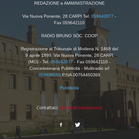
REDAZIONE e AMMINISTRAZIONE
Via Nuova Ponente, 28 CARPI Tel.
059642877
-
Fax 059642110
RADIO BRUNO SOC. COOP
Registrazione al Tribunale di Modena N. 1468 del
9 aprile 1999. Via Nuova Ponente, 28 CARPI
(MO) - Tel.
059642877
- Fax 059642110 -
Concessionaria Pubblicità - Multiradio srl
059698555
P.IVA 00754450369
Pubblicità
Contattaci:
tempo@radiobruno.it