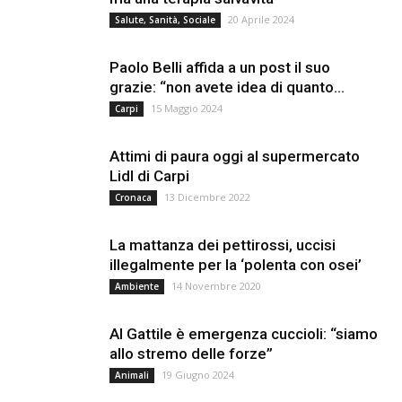
20 Aprile 2024
Salute, Sanità, Sociale
Paolo Belli affida a un post il suo
grazie: “non avete idea di quanto...
15 Maggio 2024
Carpi
Attimi di paura oggi al supermercato
Lidl di Carpi
13 Dicembre 2022
Cronaca
La mattanza dei pettirossi, uccisi
illegalmente per la ‘polenta con osei’
14 Novembre 2020
Ambiente
Al Gattile è emergenza cuccioli: “siamo
allo stremo delle forze”
19 Giugno 2024
Animali