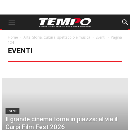
Home
Arte, Storia, Cultura, spettacolo e musica
Eventi
Pagina
124
EVENTI
Eventi
EVENTI
Il grande cinema torna in piazza: al via il
Carpi Film Fest 2026