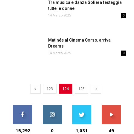
Tra musica e danza Soliera festeggia
tutte le donne
14 Marzo 2025
0
Matinée al Cinema Corso, arriva
Dreams
14 Marzo 2025
0
123
124
125
15,292
0
1,031
49