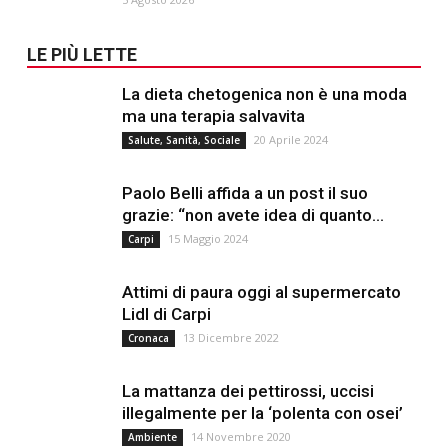
LE PIÙ LETTE
La dieta chetogenica non è una moda
ma una terapia salvavita
20 Aprile 2024
Salute, Sanità, Sociale
Paolo Belli affida a un post il suo
grazie: “non avete idea di quanto...
15 Maggio 2024
Carpi
Attimi di paura oggi al supermercato
Lidl di Carpi
13 Dicembre 2022
Cronaca
La mattanza dei pettirossi, uccisi
illegalmente per la ‘polenta con osei’
14 Novembre 2020
Ambiente