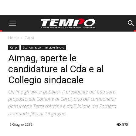
Home
Carpi
Carpi
Economia, commercio e lavoro
Aimag, aperte le
candidature al Cda e al
Collegio sindacale
On line gli avvisi pubblici. Il presidente del Cda sarà
proposto dal Comune di Carpi, uno dei componenti
dall’Unione Terre d’Argine e dall’Unione del Sorbara.
Domande fino al 19 giugno.
5 Giugno 2026
875