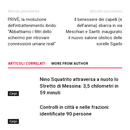
Articolo precedente
Articolo successivo
PRIVÈ, la rivoluzione
Il benessere dei capelli (e
dell’intrattenimento ibrido:
dell’anima) sbarca in via
“Abbattiamo i filtri dello
Meschiari e Saetti: inaugurato
schermo per ritrovare
il nuovo salone olistico delle
connessioni umane reali”
sorelle Sgarbi
ARTICOLI CORRELATI
MORE FROM AUTHOR
Nino Squatrito attraversa a nuoto lo
Stretto di Messina: 3,5 chilometri in
59 minuti
Carpi
Controlli in città e nelle frazioni:
identificate 90 persone
Carpi