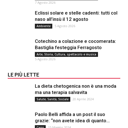
7 Agosto 2026
Eclissi solare e stelle cadenti: tutti col
naso all’insù il 12 agosto
5 Agosto 2026
Ambiente
Cotechino a colazione e cocomerata:
Bastiglia festeggia Ferragosto
Arte, Storia, Cultura, spettacolo e musica
5 Agosto 2026
LE PIÙ LETTE
La dieta chetogenica non è una moda
ma una terapia salvavita
20 Aprile 2024
Salute, Sanità, Sociale
Paolo Belli affida a un post il suo
grazie: “non avete idea di quanto...
15 Maggio 2024
Carpi