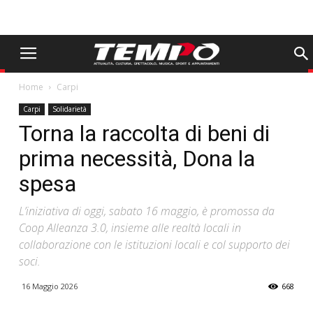
Home
Carpi
Carpi
Solidarietà
Torna la raccolta di beni di
prima necessità, Dona la
spesa
L’iniziativa di oggi, sabato 16 maggio, è promossa da
Coop Alleanza 3.0, insieme alle realtà locali in
collaborazione con le istituzioni locali e col supporto dei
soci.
16 Maggio 2026
668