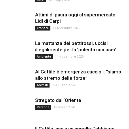
Attimi di paura oggi al supermercato
Lidl di Carpi
13 Dicembre 2022
Cronaca
La mattanza dei pettirossi, uccisi
illegalmente per la ‘polenta con osei’
14 Novembre 2020
Ambiente
Al Gattile è emergenza cuccioli: “siamo
allo stremo delle forze”
19 Giugno 2024
Animali
Stregato dall’Oriente
30 Marzo 2020
Persone
Il Gattile lancia un appello: “abbiamo