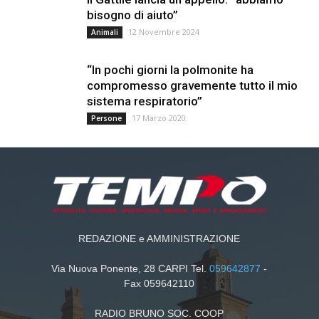
bisogno di aiuto”
12 Novembre 2024
Animali
“In pochi giorni la polmonite ha
compromesso gravemente tutto il mio
sistema respiratorio”
17 Marzo 2020
Persone
REDAZIONE e AMMINISTRAZIONE
Via Nuova Ponente, 28 CARPI Tel.
059642877
-
Fax 059642110
RADIO BRUNO SOC. COOP