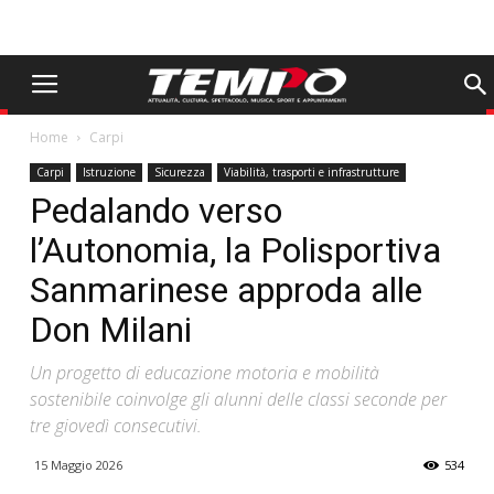
Home
Carpi
Carpi
Istruzione
Sicurezza
Viabilità, trasporti e infrastrutture
Pedalando verso
l’Autonomia, la Polisportiva
Sanmarinese approda alle
Don Milani
Un progetto di educazione motoria e mobilità
sostenibile coinvolge gli alunni delle classi seconde per
tre giovedì consecutivi.
15 Maggio 2026
534