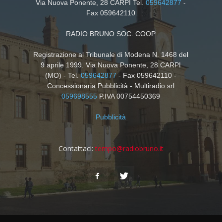
Via Nuova Ponente, 28 CARPI Tel.
059642877
-
Fax 059642110
RADIO BRUNO SOC. COOP
Registrazione al Tribunale di Modena N. 1468 del
9 aprile 1999. Via Nuova Ponente, 28 CARPI
(MO) - Tel.
059642877
- Fax 059642110 -
Concessionaria Pubblicità - Multiradio srl
059698555
P.IVA 00754450369
Pubblicità
Contattaci:
tempo@radiobruno.it