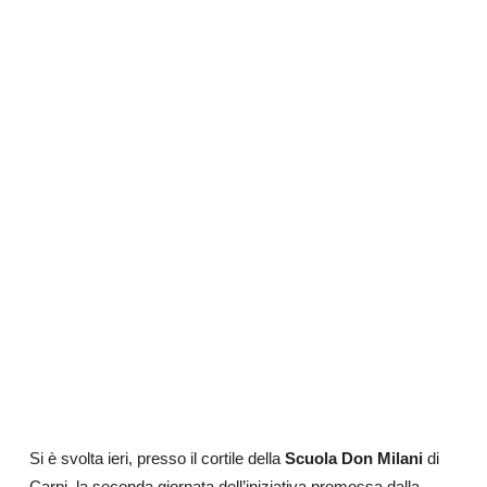
Si è svolta ieri, presso il cortile della
Scuola Don Milani
di
Carpi, la seconda giornata dell’iniziativa promossa dalla