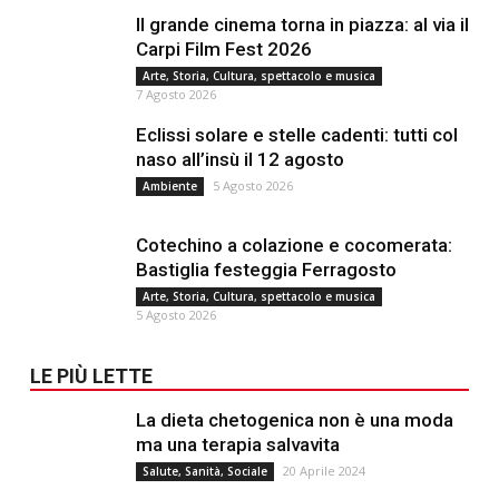
Il grande cinema torna in piazza: al via il
Carpi Film Fest 2026
Arte, Storia, Cultura, spettacolo e musica
7 Agosto 2026
Eclissi solare e stelle cadenti: tutti col
naso all’insù il 12 agosto
5 Agosto 2026
Ambiente
Cotechino a colazione e cocomerata:
Bastiglia festeggia Ferragosto
Arte, Storia, Cultura, spettacolo e musica
5 Agosto 2026
LE PIÙ LETTE
La dieta chetogenica non è una moda
ma una terapia salvavita
20 Aprile 2024
Salute, Sanità, Sociale