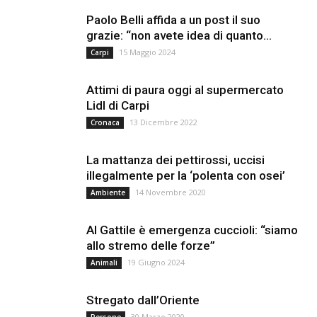
Paolo Belli affida a un post il suo
grazie: “non avete idea di quanto...
15 Maggio 2024
Carpi
Attimi di paura oggi al supermercato
Lidl di Carpi
13 Dicembre 2022
Cronaca
La mattanza dei pettirossi, uccisi
illegalmente per la ‘polenta con osei’
14 Novembre 2020
Ambiente
Al Gattile è emergenza cuccioli: “siamo
allo stremo delle forze”
19 Giugno 2024
Animali
Stregato dall’Oriente
30 Marzo 2020
Persone