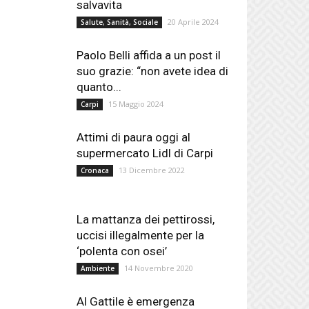
salvavita
20 Aprile 2024
Salute, Sanità, Sociale
Paolo Belli affida a un post il
suo grazie: “non avete idea di
quanto...
15 Maggio 2024
Carpi
Attimi di paura oggi al
supermercato Lidl di Carpi
13 Dicembre 2022
Cronaca
La mattanza dei pettirossi,
uccisi illegalmente per la
‘polenta con osei’
14 Novembre 2020
Ambiente
Al Gattile è emergenza