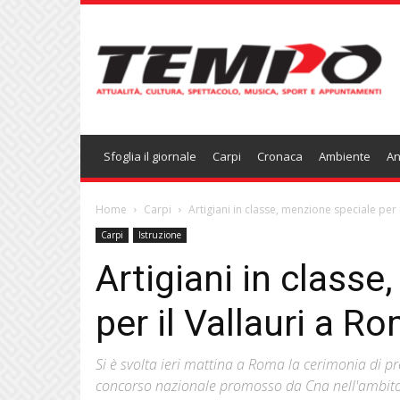
Temponews
Sfoglia il giornale
Carpi
Cronaca
Ambiente
An
Home
Carpi
Artigiani in classe, menzione speciale per 
Carpi
Istruzione
Artigiani in class
per il Vallauri a R
Si è svolta ieri mattina a Roma la cerimonia di pr
concorso nazionale promosso da Cna nell'ambito d