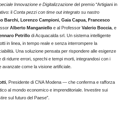
eciale Innovazione e Digitalizzazione
del premio “Artigiani in
tivo: il
Conta pezzi con time out integrato su nastro
o Barchi, Lorenzo Campioni, Gaia Capua, Francesco
fessor
Alberto Manganiello
e al Professor
Valerio Boccia
, e
nnaro Petrillo
di Acquacalda srl. Un sistema intelligente
ti in linea, in tempo reale e senza interrompere la
ciabilità. Una soluzione pensata per rispondere alle esigenze
 di ridurre errori, sprechi e tempi morti, integrandosi con i
e avanzate come la visione artificiale.
tti
, Presidente di CNA Modena — che conferma e rafforza
stico al mondo economico e imprenditoriale. Investire sui
stire sul futuro del Paese”.