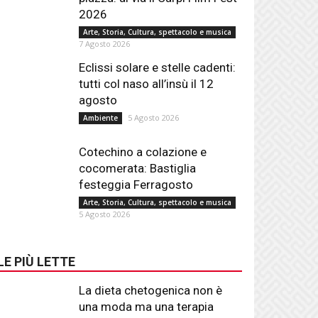
2026
Arte, Storia, Cultura, spettacolo e musica
7 Agosto 2026
Eclissi solare e stelle cadenti:
tutti col naso all’insù il 12
agosto
5 Agosto 2026
Ambiente
Cotechino a colazione e
cocomerata: Bastiglia
festeggia Ferragosto
Arte, Storia, Cultura, spettacolo e musica
5 Agosto 2026
LE PIÙ LETTE
La dieta chetogenica non è
una moda ma una terapia