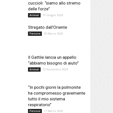
cuccioli: “siamo allo stremo
delle forze”
19 Giugno 2024
Animali
Stregato dall’Oriente
30 Marzo 2020
Persone
Il Gattile lancia un appello:
“abbiamo bisogno di aiuto”
12 Novembre 2024
Animali
“In pochi giorni la polmonite
ha compromesso gravemente
tutto il mio sistema
respiratorio”
17 Marzo 2020
Persone