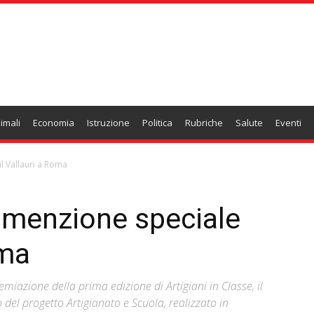
imali
Economia
Istruzione
Politica
Rubriche
Salute
Eventi
il Vallauri a Roma
e, menzione speciale
oma
emiazione della prima edizione di Artigiani in Classe, il
el progetto Artigianato e Scuola, realizzato in