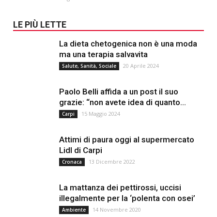
LE PIÙ LETTE
La dieta chetogenica non è una moda
ma una terapia salvavita
20 Aprile 2024
Salute, Sanità, Sociale
Paolo Belli affida a un post il suo
grazie: “non avete idea di quanto...
15 Maggio 2024
Carpi
Attimi di paura oggi al supermercato
Lidl di Carpi
13 Dicembre 2022
Cronaca
La mattanza dei pettirossi, uccisi
illegalmente per la ‘polenta con osei’
14 Novembre 2020
Ambiente