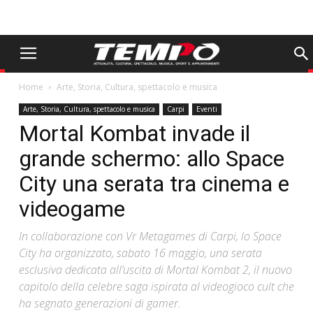
Home
Arte, Storia, Cultura, spettacolo e musica
Arte, Storia, Cultura, spettacolo e musica
Carpi
Eventi
Mortal Kombat invade il
grande schermo: allo Space
City una serata tra cinema e
videogame
In collaborazione con Vr Metagames di Carpi, lo Space
City ha organizzato, sabato 16 maggio, una serata
esclusiva dedicata all’uscita di Mortal Kombat 2, il nuovo
capitolo della celebre saga ispirata al videogioco cult che
ha segnato generazioni di gamer.