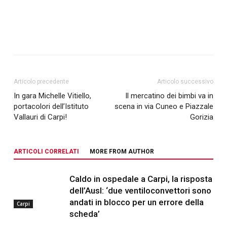
Articolo precedente
Articolo successivo
In gara Michelle Vitiello,
Il mercatino dei bimbi va in
portacolori dell’Istituto
scena in via Cuneo e Piazzale
Vallauri di Carpi!
Gorizia
ARTICOLI CORRELATI
MORE FROM AUTHOR
Caldo in ospedale a Carpi, la risposta
dell’Ausl: ‘due ventiloconvettori sono
andati in blocco per un errore della
Carpi
scheda’