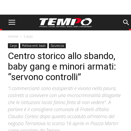
Home
Carpi
Carpi
Politica enti locali
Sicurezza
Centro storico allo sbando,
baby gang e minori armati:
“servono controlli”
“I commercianti sono esasperati e vivono nella paura,
costretti a convivere con una microcriminalità dilagante
che le istituzioni locali fanno finta di non vedere”. A
parlare è il consigliere comunale di Fratelli d’Italia
Claudio Cortesi dopo quanto accaduto all’interno del
negozio Terranova lo scorso 16 aprile in Piazza Martiri
come riportato da Tempo.