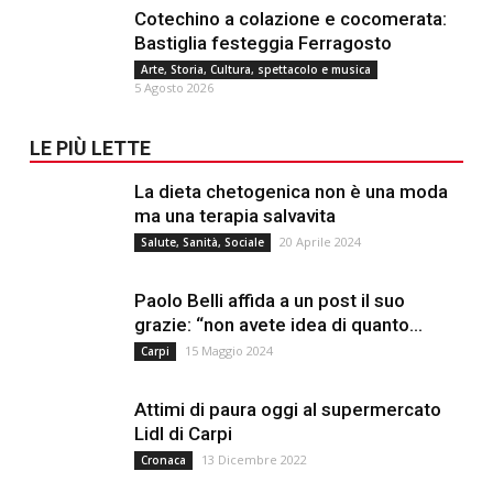
Cotechino a colazione e cocomerata:
Bastiglia festeggia Ferragosto
Arte, Storia, Cultura, spettacolo e musica
5 Agosto 2026
LE PIÙ LETTE
La dieta chetogenica non è una moda
ma una terapia salvavita
20 Aprile 2024
Salute, Sanità, Sociale
Paolo Belli affida a un post il suo
grazie: “non avete idea di quanto...
15 Maggio 2024
Carpi
Attimi di paura oggi al supermercato
Lidl di Carpi
13 Dicembre 2022
Cronaca