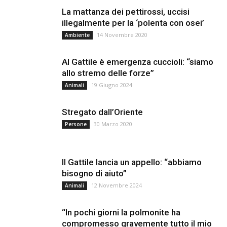
La mattanza dei pettirossi, uccisi
illegalmente per la ‘polenta con osei’
14 Novembre 2020
Ambiente
Al Gattile è emergenza cuccioli: “siamo
allo stremo delle forze”
19 Giugno 2024
Animali
Stregato dall’Oriente
30 Marzo 2020
Persone
Il Gattile lancia un appello: “abbiamo
bisogno di aiuto”
12 Novembre 2024
Animali
“In pochi giorni la polmonite ha
compromesso gravemente tutto il mio