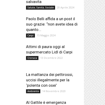
salvavita
20 Aprile 2024
Salute, Sanità, Sociale
Paolo Belli affida a un post il
suo grazie: “non avete idea di
quanto...
15 Maggio 2024
Carpi
Attimi di paura oggi al
supermercato Lidl di Carpi
13 Dicembre 2022
Cronaca
La mattanza dei pettirossi,
uccisi illegalmente per la
‘polenta con osei’
14 Novembre 2020
Ambiente
Al Gattile è emergenza