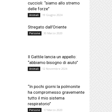
cuccioli: “siamo allo stremo
delle forze”
19 Giugno 2024
Animali
Stregato dall’Oriente
30 Marzo 2020
Persone
Il Gattile lancia un appello:
“abbiamo bisogno di aiuto”
12 Novembre 2024
Animali
“In pochi giorni la polmonite
ha compromesso gravemente
tutto il mio sistema
respiratorio”
17 Marzo 2020
Persone