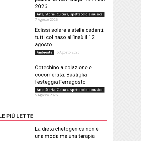
2026
Arte, Storia, Cultura, spettacolo e musica
7 Agosto 2026
Eclissi solare e stelle cadenti:
tutti col naso all’insù il 12
agosto
5 Agosto 2026
Ambiente
Cotechino a colazione e
cocomerata: Bastiglia
festeggia Ferragosto
Arte, Storia, Cultura, spettacolo e musica
5 Agosto 2026
LE PIÙ LETTE
La dieta chetogenica non è
una moda ma una terapia