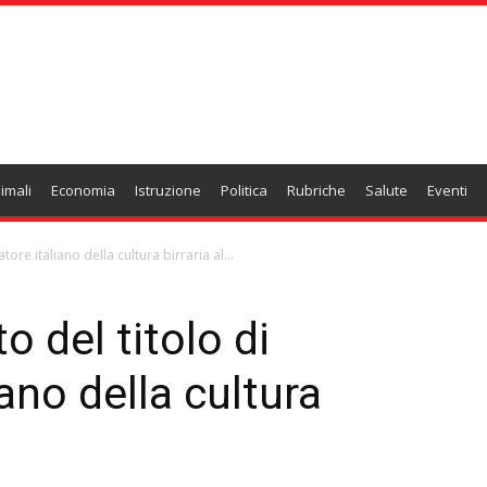
imali
Economia
Istruzione
Politica
Rubriche
Salute
Eventi
ore italiano della cultura birraria al...
 del titolo di
ano della cultura