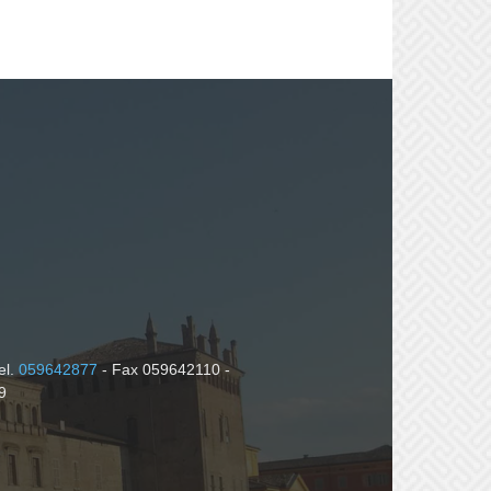
el.
059642877
- Fax 059642110 -
9