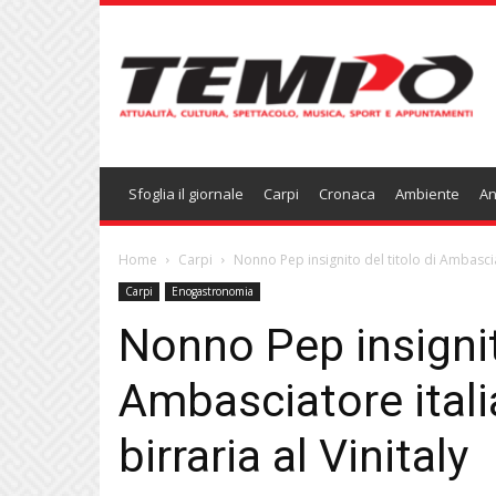
Temponews
Sfoglia il giornale
Carpi
Cronaca
Ambiente
An
Home
Carpi
Nonno Pep insignito del titolo di Ambasciat
Carpi
Enogastronomia
Nonno Pep insignito
Ambasciatore itali
birraria al Vinitaly