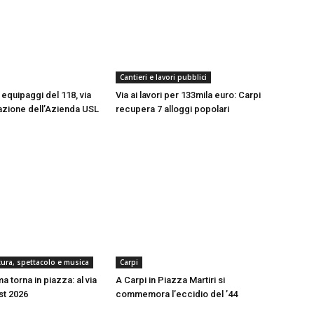
Cantieri e lavori pubblici
equipaggi del 118, via
Via ai lavori per 133mila euro: Carpi
azione dell’Azienda USL
recupera 7 alloggi popolari
ltura, spettacolo e musica
Carpi
a torna in piazza: al via
A Carpi in Piazza Martiri si
est 2026
commemora l’eccidio del ’44