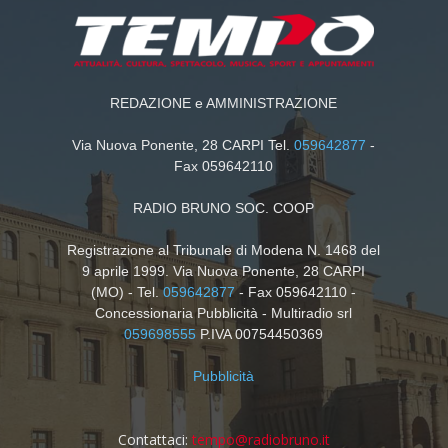
REDAZIONE e AMMINISTRAZIONE
Via Nuova Ponente, 28 CARPI Tel.
059642877
-
Fax 059642110
RADIO BRUNO SOC. COOP
Registrazione al Tribunale di Modena N. 1468 del
9 aprile 1999. Via Nuova Ponente, 28 CARPI
(MO) - Tel.
059642877
- Fax 059642110 -
Concessionaria Pubblicità - Multiradio srl
059698555
P.IVA 00754450369
Pubblicità
Contattaci:
tempo@radiobruno.it