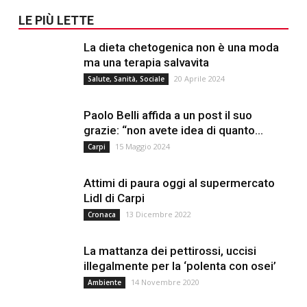
LE PIÙ LETTE
La dieta chetogenica non è una moda
ma una terapia salvavita
20 Aprile 2024
Salute, Sanità, Sociale
Paolo Belli affida a un post il suo
grazie: “non avete idea di quanto...
15 Maggio 2024
Carpi
Attimi di paura oggi al supermercato
Lidl di Carpi
13 Dicembre 2022
Cronaca
La mattanza dei pettirossi, uccisi
illegalmente per la ‘polenta con osei’
14 Novembre 2020
Ambiente