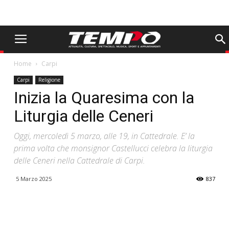
Home
Carpi
Carpi
Religione
Inizia la Quaresima con la
Liturgia delle Ceneri
Oggi, mercoledì 5 marzo, alle 19, in Cattedrale. E’ la
prima volta che monsignor Castellucci celebra la liturgia
delle Ceneri nella Cattedrale di Carpi.
5 Marzo 2025
837