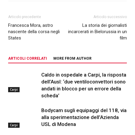
Articolo precedente
Articolo successivo
Francesca Mora, astro
La storia dei giornalisti
nascente della corsa negli
incarcerati in Bielorussia in un
States
film
ARTICOLI CORRELATI
MORE FROM AUTHOR
Caldo in ospedale a Carpi, la risposta
dell’Ausl: ‘due ventiloconvettori sono
andati in blocco per un errore della
Carpi
scheda’
Bodycam sugli equipaggi del 118, via
alla sperimentazione dell’Azienda
USL di Modena
Carpi