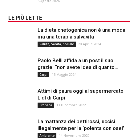
5 Agosto 2026
LE PIÙ LETTE
La dieta chetogenica non è una moda
ma una terapia salvavita
20 Aprile 2024
Salute, Sanità, Sociale
Paolo Belli affida a un post il suo
grazie: “non avete idea di quanto...
15 Maggio 2024
Carpi
Attimi di paura oggi al supermercato
Lidl di Carpi
13 Dicembre 2022
Cronaca
La mattanza dei pettirossi, uccisi
illegalmente per la ‘polenta con osei’
14 Novembre 2020
Ambiente