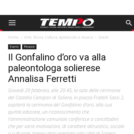
Home
Arte, Storia, Cultura, spettacolo e musica
Eventi
Eventi
Persone
Il Gonfalino d’oro va alla
paleontologa solierese
Annalisa Ferretti
Giovedì 20 febbraio, alle 20.45, la sala delle cerimonie
del Castello Campori di Soliera, in piazza Fratelli Sassi 2,
ospiterà la cerimonia del Gonfalino d'oro, alla sua
quinta edizione, un riconoscimento che
l'amministrazione comunale conferisce a concittadini
che per varie motivazioni, di carattere altruistico, sociale
o culturale, hanno dato prestigio alla città di Soliera.