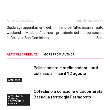
Articolo precedente
Articolo successivo
Guida agli appuntamenti del
Ilario De Nittis riconfermato
weekend: a Modena è tempo
presidente della coop sociale
di fiera per San Geminiano
Scai
ARTICOLI CORRELATI
MORE FROM AUTHOR
Eclissi solare e stelle cadenti: tutti
col naso all’insù il 12 agosto
Ambiente
Cotechino a colazione e cocomerata:
Arte, Storia,
Bastiglia festeggia Ferragosto
Cultura,
spettacolo e
musica