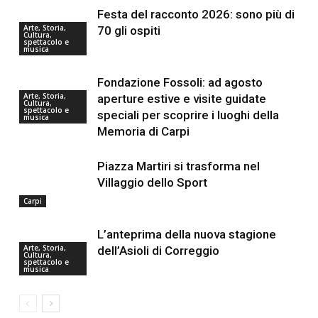
Festa del racconto 2026: sono più di
Arte, Storia,
70 gli ospiti
Cultura,
spettacolo e
musica
Fondazione Fossoli: ad agosto
Arte, Storia,
aperture estive e visite guidate
Cultura,
spettacolo e
speciali per scoprire i luoghi della
musica
Memoria di Carpi
Piazza Martiri si trasforma nel
Villaggio dello Sport
Carpi
L’anteprima della nuova stagione
Arte, Storia,
dell’Asioli di Correggio
Cultura,
spettacolo e
musica