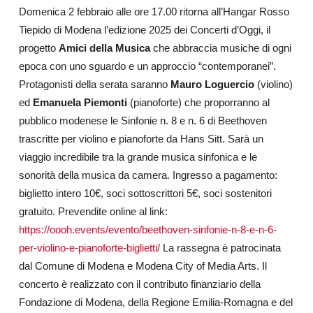
Domenica 2 febbraio alle ore 17.00 ritorna all’Hangar Rosso
Tiepido di Modena l’edizione 2025 dei Concerti d’Oggi, il
progetto
Amici della Musica
che abbraccia musiche di ogni
epoca con uno sguardo e un approccio “contemporanei”.
Protagonisti della serata saranno
Mauro Loguercio
(violino)
ed
Emanuela Piemonti
(pianoforte) che proporranno al
pubblico modenese le Sinfonie n. 8 e n. 6 di Beethoven
trascritte per violino e pianoforte da Hans Sitt. Sarà un
viaggio incredibile tra la grande musica sinfonica e le
sonorità della musica da camera. Ingresso a pagamento:
biglietto intero 10€, soci sottoscrittori 5€, soci sostenitori
gratuito. Prevendite online al link:
https://oooh.events/evento/beethoven-sinfonie-n-8-e-n-6-
per-violino-e-pianoforte-biglietti/
La rassegna è patrocinata
dal Comune di Modena e Modena City of Media Arts. Il
concerto è realizzato con il contributo finanziario della
Fondazione di Modena, della Regione Emilia-Romagna e del