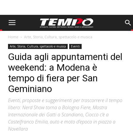
Home
Arte, Storia, Cultura, spettacolo e musica
Arte, Storia, Cultura, spettacolo e musica
Eventi
Guida agli appuntamenti del
weekend: a Modena è
tempo di fiera per San
Geminiano
Eventi, proposte e suggerimenti per trascorrere il tempo
libero: Nerd Show torna a Bologna Fiere, Mostra
Internazionale dei Gatti a Scandiano, Ciocco c’è a
Castelfranco Emilia, auto e moto d’epoca in piazza a
Novellara