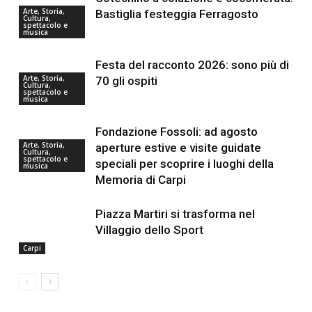
Arte, Storia,
Bastiglia festeggia Ferragosto
Cultura,
spettacolo e
musica
Festa del racconto 2026: sono più di
Arte, Storia,
70 gli ospiti
Cultura,
spettacolo e
musica
Fondazione Fossoli: ad agosto
Arte, Storia,
aperture estive e visite guidate
Cultura,
spettacolo e
speciali per scoprire i luoghi della
musica
Memoria di Carpi
Piazza Martiri si trasforma nel
Villaggio dello Sport
Carpi