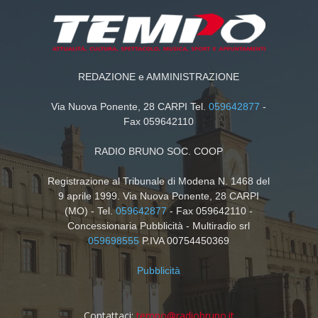
REDAZIONE e AMMINISTRAZIONE
Via Nuova Ponente, 28 CARPI Tel.
059642877
-
Fax 059642110
RADIO BRUNO SOC. COOP
Registrazione al Tribunale di Modena N. 1468 del
9 aprile 1999. Via Nuova Ponente, 28 CARPI
(MO) - Tel.
059642877
- Fax 059642110 -
Concessionaria Pubblicità - Multiradio srl
059698555
P.IVA 00754450369
Pubblicità
Contattaci:
tempo@radiobruno.it