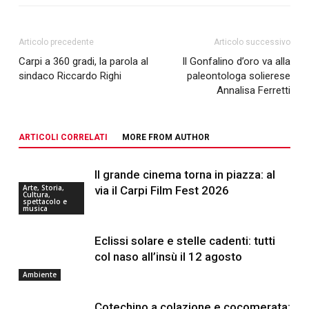
Articolo precedente
Articolo successivo
Carpi a 360 gradi, la parola al
Il Gonfalino d’oro va alla
sindaco Riccardo Righi
paleontologa solierese
Annalisa Ferretti
ARTICOLI CORRELATI
MORE FROM AUTHOR
Il grande cinema torna in piazza: al
Arte, Storia,
via il Carpi Film Fest 2026
Cultura,
spettacolo e
musica
Eclissi solare e stelle cadenti: tutti
col naso all’insù il 12 agosto
Ambiente
Cotechino a colazione e cocomerata: