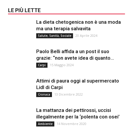
LE PIÙ LETTE
La dieta chetogenica non è una moda
ma una terapia salvavita
20 Aprile 2024
Salute, Sanità, Sociale
Paolo Belli affida a un post il suo
grazie: “non avete idea di quanto...
15 Maggio 2024
Carpi
Attimi di paura oggi al supermercato
Lidl di Carpi
13 Dicembre 2022
Cronaca
La mattanza dei pettirossi, uccisi
illegalmente per la ‘polenta con osei’
14 Novembre 2020
Ambiente