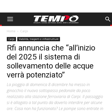
Home
Carpi
Carpi
Viabilità, trasporti e infrastrutture
Rfi annuncia che “all’inizio
del 2025 il sistema di
sollevamento delle acque
verrà potenziato”
La pioggia di domenica 8 dicembre ha messo in
ginocchio il nuovo sottopasso pedonale da poco
realizzato alla stazione ferroviaria di Carpi. Il passaggio
si è allagato a tal punto da doverlo interdire per alcune
ore. Cosa non ha funzionato? Le pompe sono entrate in