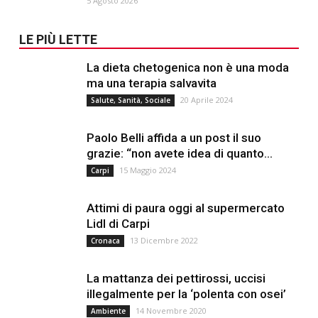
5 Agosto 2026
LE PIÙ LETTE
La dieta chetogenica non è una moda
ma una terapia salvavita
20 Aprile 2024
Salute, Sanità, Sociale
Paolo Belli affida a un post il suo
grazie: “non avete idea di quanto...
15 Maggio 2024
Carpi
Attimi di paura oggi al supermercato
Lidl di Carpi
13 Dicembre 2022
Cronaca
La mattanza dei pettirossi, uccisi
illegalmente per la ‘polenta con osei’
14 Novembre 2020
Ambiente