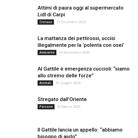
Attimi di paura oggi al supermercato
Lidl di Carpi
13 Dicembre 2022
Cronaca
La mattanza dei pettirossi, uccisi
illegalmente per la ‘polenta con osei’
14 Novembre 2020
Ambiente
Al Gattile è emergenza cuccioli: “siamo
allo stremo delle forze”
19 Giugno 2024
Animali
Stregato dall’Oriente
30 Marzo 2020
Persone
Il Gattile lancia un appello: “abbiamo
bisogno di aiuto”