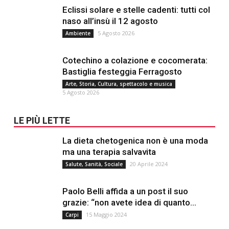
Eclissi solare e stelle cadenti: tutti col
naso all’insù il 12 agosto
5 Agosto 2026
Ambiente
Cotechino a colazione e cocomerata:
Bastiglia festeggia Ferragosto
Arte, Storia, Cultura, spettacolo e musica
5 Agosto 2026
LE PIÙ LETTE
La dieta chetogenica non è una moda
ma una terapia salvavita
20 Aprile 2024
Salute, Sanità, Sociale
Paolo Belli affida a un post il suo
grazie: “non avete idea di quanto...
15 Maggio 2024
Carpi