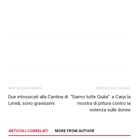
Articolo precedente
Articolo successivo
Due intossicati alla Cantina di
“Siamo tutte Giulia”: a Carpi la
Limidi, sono gravissimi
mostra di pittura contro la
violenza sulle donne
ARTICOLI CORRELATI
MORE FROM AUTHOR