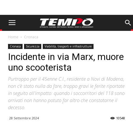
Home
Cronaca
Cronaca
Sicurezza
Viabilità, trasporti e infrastrutture
Incidente in via Marx, muore
uno scooterista
Purtroppo per il 45enne C.I., residente a Novi di Modena,
non c’è stato nulla da fare, troppo gravi le ferite riportate
in seguito all'impatto: quando i soccorritori del 118 sono
arrivati non hanno potuto far altro che constatarne il
decesso.
28 Settembre 2024
10548