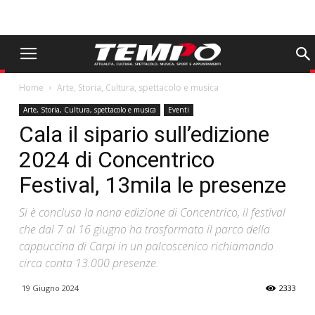
Home
Arte, Storia, Cultura, spettacolo e musica
Arte, Storia, Cultura, spettacolo e musica
Eventi
Cala il sipario sull’edizione
2024 di Concentrico
Festival, 13mila le presenze
Si è conclusa la nona edizione di Concentrico, il festival
che dal 7 al 16 giugno ha trasformato il parco della
cappuccina di Carpi in un palcoscenico richiamando
circa conta 13.000 presenze.
19 Giugno 2024
2333