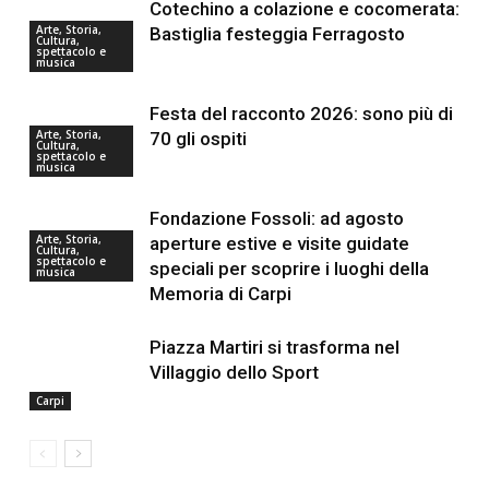
Cotechino a colazione e cocomerata:
Arte, Storia,
Bastiglia festeggia Ferragosto
Cultura,
spettacolo e
musica
Festa del racconto 2026: sono più di
Arte, Storia,
70 gli ospiti
Cultura,
spettacolo e
musica
Fondazione Fossoli: ad agosto
Arte, Storia,
aperture estive e visite guidate
Cultura,
spettacolo e
speciali per scoprire i luoghi della
musica
Memoria di Carpi
Piazza Martiri si trasforma nel
Villaggio dello Sport
Carpi