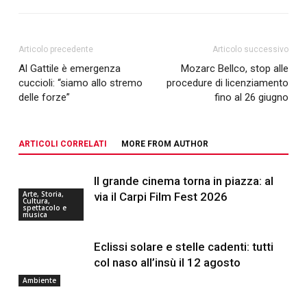
Articolo precedente
Articolo successivo
Al Gattile è emergenza
Mozarc Bellco, stop alle
cuccioli: “siamo allo stremo
procedure di licenziamento
delle forze”
fino al 26 giugno
ARTICOLI CORRELATI
MORE FROM AUTHOR
Il grande cinema torna in piazza: al
Arte, Storia,
via il Carpi Film Fest 2026
Cultura,
spettacolo e
musica
Eclissi solare e stelle cadenti: tutti
col naso all’insù il 12 agosto
Ambiente