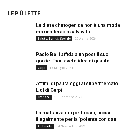
LE PIÙ LETTE
La dieta chetogenica non è una moda
ma una terapia salvavita
20 Aprile 2024
Salute, Sanità, Sociale
Paolo Belli affida a un post il suo
grazie: “non avete idea di quanto...
15 Maggio 2024
Carpi
Attimi di paura oggi al supermercato
Lidl di Carpi
13 Dicembre 2022
Cronaca
La mattanza dei pettirossi, uccisi
illegalmente per la ‘polenta con osei’
14 Novembre 2020
Ambiente