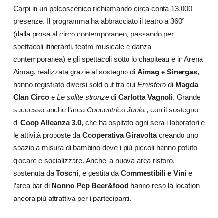
Carpi in un palcoscenico richiamando circa conta 13.000
presenze. Il programma ha abbracciato il teatro a 360°
(dalla prosa al circo contemporaneo, passando per
spettacoli itineranti, teatro musicale e danza
contemporanea) e gli spettacoli sotto lo chapiteau e in Arena
Aimag, realizzata grazie al sostegno di
Aimag
e
Sinergas
,
hanno registrato diversi sold out tra cui
Emisfero
di
Magda
Clan Circo
e
Le solite stronze
di
Carlotta Vagnoli
. Grande
successo anche l’area
Concentrico Junior
, con il sostegno
di
Coop Alleanza 3.0
, che ha ospitato ogni sera i laboratori e
le attività proposte da
Cooperativa Giravolta
creando uno
spazio a misura di bambino dove i più piccoli hanno potuto
giocare e socializzare. Anche la nuova area ristoro,
sostenuta da
Toschi
, e gestita da
Commestibili e Vini
e
l’area bar di
Nonno Pep Beer&food
hanno reso la location
ancora più attrattiva per i partecipanti.