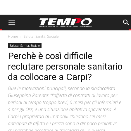
Home
Salute, Sanità, Sociale
Salute, Sanità, Sociale
Perchè è così difficile
reclutare personale sanitario
da collocare a Carpi?
Due le motivazioni principali, secondo la sindacalista
Giuseppina Parente: “l’offerta di contratti di lavoro per
periodi di tempo troppo brevi, 6 mesi per gli infermieri e
4 per gli Oss, e una situazione abitativa spaventosa. A
Carpi i proprietari di immobili chiedono sei mesi
anticipati di affitto e i prezzi sono a dir poco proibitivi:
chi potrebbe accettare di trasferirsi qui a queste