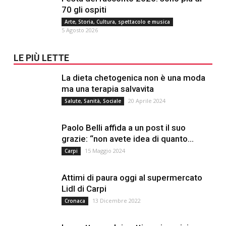
70 gli ospiti
Arte, Storia, Cultura, spettacolo e musica
5 Agosto 2026
LE PIÙ LETTE
La dieta chetogenica non è una moda
ma una terapia salvavita
20 Aprile 2024
Salute, Sanità, Sociale
Paolo Belli affida a un post il suo
grazie: “non avete idea di quanto...
15 Maggio 2024
Carpi
Attimi di paura oggi al supermercato
Lidl di Carpi
13 Dicembre 2022
Cronaca