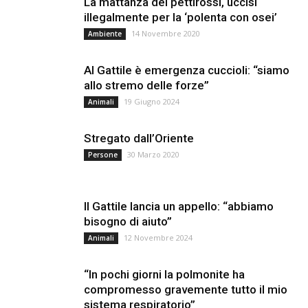
La mattanza dei pettirossi, uccisi
illegalmente per la ‘polenta con osei’
14 Novembre 2020
Ambiente
Al Gattile è emergenza cuccioli: “siamo
allo stremo delle forze”
19 Giugno 2024
Animali
Stregato dall’Oriente
30 Marzo 2020
Persone
Il Gattile lancia un appello: “abbiamo
bisogno di aiuto”
12 Novembre 2024
Animali
“In pochi giorni la polmonite ha
compromesso gravemente tutto il mio
sistema respiratorio”