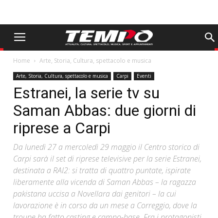
Home
Arte, Storia, Cultura, spettacolo e musica
Arte, Storia, Cultura, spettacolo e musica
Carpi
Eventi
Estranei, la serie tv su
Saman Abbas: due giorni di
riprese a Carpi
Da lunedì 27 a mercoledì 29 maggio il Centro storico di
Carpi sarà il set di riprese televisive per la serie Estranei,
destinata a RAI2: si tratta di quattro puntate, ispirate
liberamente alla vicenda di Saman Abbas – la ragazza
pakistana uccisa a Novellara dai genitori – la cui
lavorazione è in corso da un mese a Correggio, dove la
troupe ha fatto casting e campo-base. Fra i protagonisti