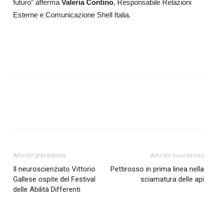
futuro” afferma
Valeria Contino
, Responsabile Relazioni
Esterne e Comunicazione Shell Italia.
Articolo precedente
Articolo successivo
Il neuroscienziato Vittorio
Pettirosso in prima linea nella
Gallese ospite del Festival
sciamatura delle api
delle Abilità Differenti