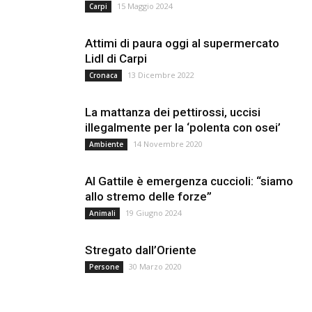
15 Maggio 2024
Carpi
Attimi di paura oggi al supermercato
Lidl di Carpi
13 Dicembre 2022
Cronaca
La mattanza dei pettirossi, uccisi
illegalmente per la ‘polenta con osei’
14 Novembre 2020
Ambiente
Al Gattile è emergenza cuccioli: “siamo
allo stremo delle forze”
19 Giugno 2024
Animali
Stregato dall’Oriente
30 Marzo 2020
Persone