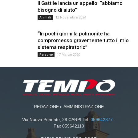
Il Gattile lancia un appello: “abbiamo
bisogno di aiuto”
12 Novembre 2024
Animali
“In pochi giorni la polmonite ha
compromesso gravemente tutto il mio
sistema respiratorio”
17 Marzo 2020
Persone
REDAZIONE e AMMINISTRAZIONE
Via Nuova Ponente, 28 CARPI Tel.
059642877
-
Fax 059642110