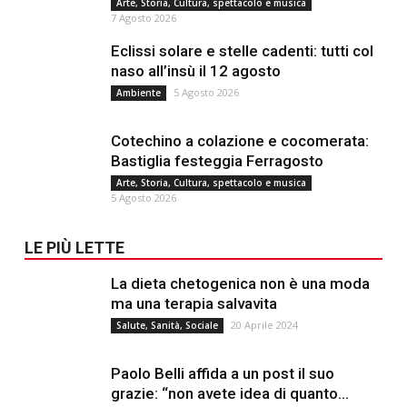
Arte, Storia, Cultura, spettacolo e musica
7 Agosto 2026
Eclissi solare e stelle cadenti: tutti col
naso all’insù il 12 agosto
5 Agosto 2026
Ambiente
Cotechino a colazione e cocomerata:
Bastiglia festeggia Ferragosto
Arte, Storia, Cultura, spettacolo e musica
5 Agosto 2026
LE PIÙ LETTE
La dieta chetogenica non è una moda
ma una terapia salvavita
20 Aprile 2024
Salute, Sanità, Sociale
Paolo Belli affida a un post il suo
grazie: “non avete idea di quanto...