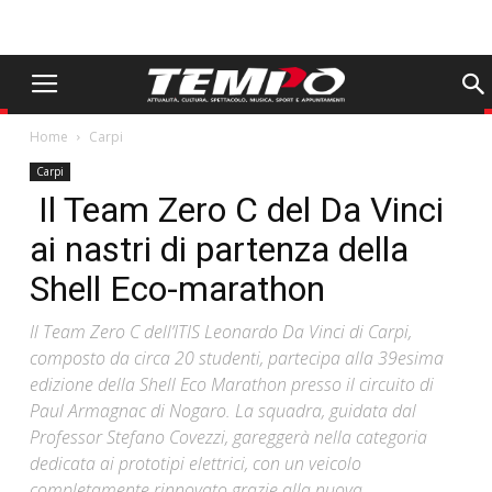
Home
Carpi
Carpi
Il Team Zero C del Da Vinci
ai nastri di partenza della
Shell Eco-marathon
Il Team Zero C dell’ITIS Leonardo Da Vinci di Carpi,
composto da circa 20 studenti, partecipa alla 39esima
edizione della Shell Eco Marathon presso il circuito di
Paul Armagnac di Nogaro. La squadra, guidata dal
Professor Stefano Covezzi, gareggerà nella categoria
dedicata ai prototipi elettrici, con un veicolo
completamente rinnovato grazie alla nuova