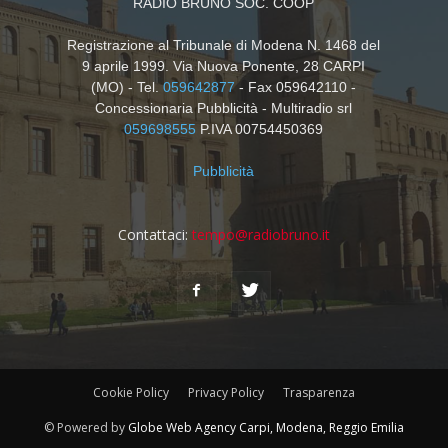
RADIO BRUNO SOC. COOP
Registrazione al Tribunale di Modena N. 1468 del
9 aprile 1999. Via Nuova Ponente, 28 CARPI
(MO) - Tel.
059642877
- Fax 059642110 -
Concessionaria Pubblicità - Multiradio srl
059698555
P.IVA 00754450369
Pubblicità
Contattaci:
tempo@radiobruno.it
Cookie Policy
Privacy Policy
Trasparenza
© Powered by
Globe Web Agency Carpi, Modena, Reggio Emilia