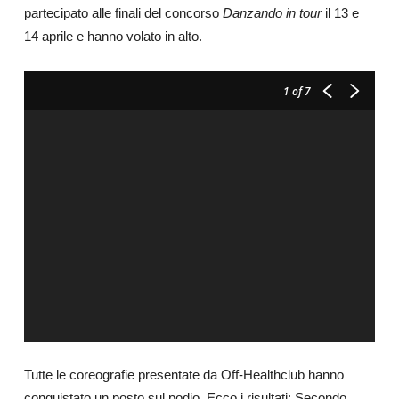
partecipato alle finali del concorso
Danzando in tour
il
13 e
14 aprile e hanno volato in alto.
1
of 7
Tutte le coreografie presentate da Off-Healthclub hanno
conquistato un posto sul podio. Ecco i risultati: Secondo