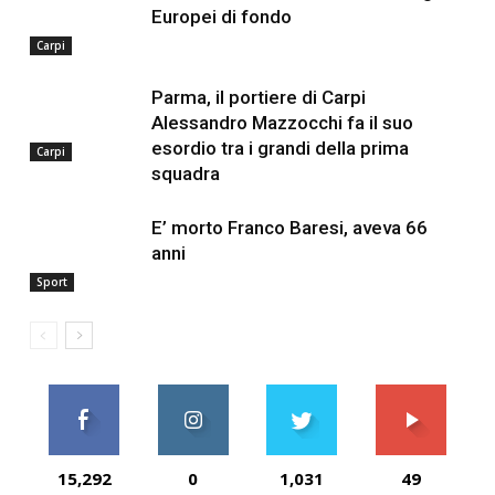
Europei di fondo
Carpi
Parma, il portiere di Carpi
Alessandro Mazzocchi fa il suo
esordio tra i grandi della prima
Carpi
squadra
E’ morto Franco Baresi, aveva 66
anni
Sport
15,292
0
1,031
49