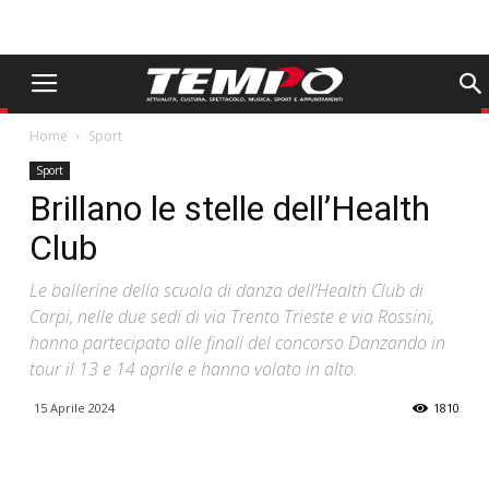
Home
Sport
Sport
Brillano le stelle dell’Health
Club
Le ballerine della scuola di danza dell’Health Club di
Carpi, nelle due sedi di via Trento Trieste e via Rossini,
hanno partecipato alle finali del concorso Danzando in
tour il 13 e 14 aprile e hanno volato in alto.
15 Aprile 2024
1810