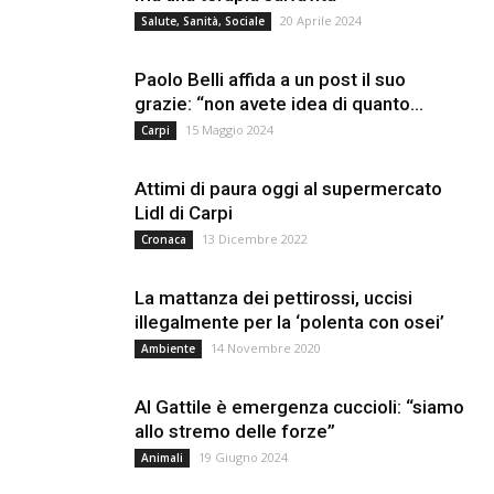
20 Aprile 2024
Salute, Sanità, Sociale
Paolo Belli affida a un post il suo
grazie: “non avete idea di quanto...
15 Maggio 2024
Carpi
Attimi di paura oggi al supermercato
Lidl di Carpi
13 Dicembre 2022
Cronaca
La mattanza dei pettirossi, uccisi
illegalmente per la ‘polenta con osei’
14 Novembre 2020
Ambiente
Al Gattile è emergenza cuccioli: “siamo
allo stremo delle forze”
19 Giugno 2024
Animali