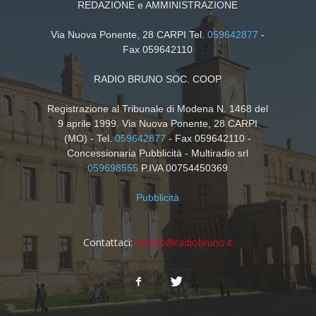
REDAZIONE e AMMINISTRAZIONE
Via Nuova Ponente, 28 CARPI Tel.
059642877
-
Fax 059642110
RADIO BRUNO SOC. COOP
Registrazione al Tribunale di Modena N. 1468 del
9 aprile 1999. Via Nuova Ponente, 28 CARPI
(MO) - Tel.
059642877
- Fax 059642110 -
Concessionaria Pubblicità - Multiradio srl
059698555
P.IVA 00754450369
Pubblicità
Contattaci:
tempo@radiobruno.it