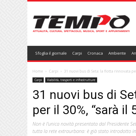
Temponews
Sfoglia il giornale
Carpi
Cronaca
Ambiente
An
Home
Carpi
31 nuovi bus di Seta: la flotta rinnovata per
Carpi
Viabilità, trasporti e infrastrutture
31 nuovi bus di Set
per il 30%, “sarà i
Non è l’unica novità presentata dal Presidente Se
tutta la rete extraurbana: è già stato introdotto i