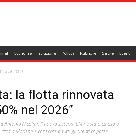
imali
Economia
Istruzione
Politica
Rubriche
Salute
Eventi
 il 30%, “sarà...
a: la flotta rinnovata
l 50% nel 2026”
ta Antonio Nicolini. Il nuovo sistema EMV è stato esteso a
n città a Modena e consente a tutti gli utenti di poter