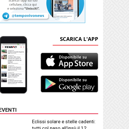
SCARICA L'APP
EVENTI
Eclissi solare e stelle cadenti:
tutti col naso all’insù il 12