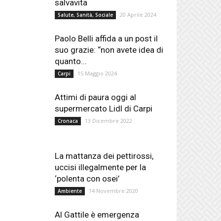
salvavita
20 Aprile 2024
Salute, Sanità, Sociale
Paolo Belli affida a un post il
suo grazie: “non avete idea di
quanto...
15 Maggio 2024
Carpi
Attimi di paura oggi al
supermercato Lidl di Carpi
13 Dicembre 2022
Cronaca
La mattanza dei pettirossi,
uccisi illegalmente per la
‘polenta con osei’
14 Novembre 2020
Ambiente
Al Gattile è emergenza