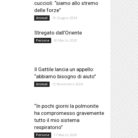
cuccioli: “siamo allo stremo
delle forze”
19 Giugno 2024
Animali
Stregato dall’Oriente
30 Marzo 2020
Persone
Il Gattile lancia un appello:
“abbiamo bisogno di aiuto”
12 Novembre 2024
Animali
“In pochi giorni la polmonite
ha compromesso gravemente
tutto il mio sistema
respiratorio”
17 Marzo 2020
Persone