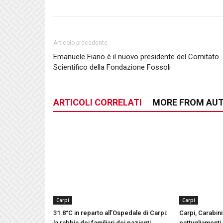
Articolo precedente
Emanuele Fiano è il nuovo presidente del Comitato
Scientifico della Fondazione Fossoli
ARTICOLI CORRELATI
MORE FROM AU
Carpi
Carpi
31.8°C in reparto all’Ospedale di Carpi:
Carpi, Carabinie
la rabbia dei familiari dei pazienti
pattugliamenti 