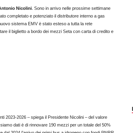
Antonio Nicolini
. Sono in arrivo nelle prossime settimane
ato completato e potenziato il distributore interno a gas
l nuovo sistema EMV è stato esteso a tutta la rete
tare il biglietto a bordo dei mezzi Seta con carta di credito e
nti 2023-2026 – spiega il Presidente Nicolini – del valore
ci siamo dati è di rinnovare 190 mezzi per un totale del 50%
rtire dal 2024 l’arrivo dei primi bus a idrogeno con fondi PNRR