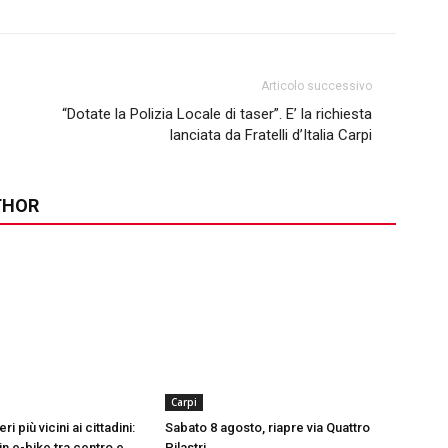
Articolo successivo
“Dotate la Polizia Locale di taser”. E’ la richiesta
lanciata da Fratelli d’Italia Carpi
THOR
Carpi
ri più vicini ai cittadini:
Sabato 8 agosto, riapre via Quattro
in e-bike tra centro e
Pilastri