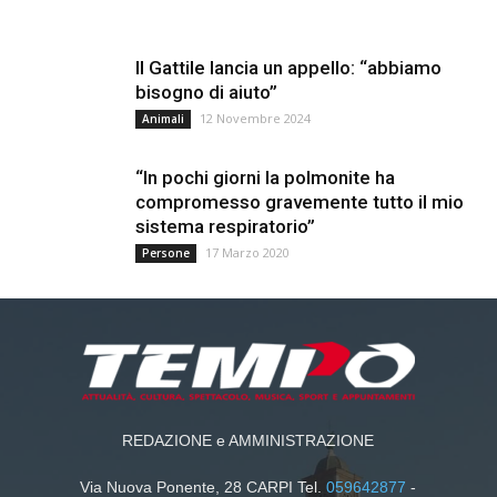
Il Gattile lancia un appello: “abbiamo
bisogno di aiuto”
12 Novembre 2024
Animali
“In pochi giorni la polmonite ha
compromesso gravemente tutto il mio
sistema respiratorio”
17 Marzo 2020
Persone
REDAZIONE e AMMINISTRAZIONE
Via Nuova Ponente, 28 CARPI Tel.
059642877
-