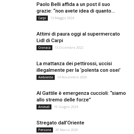
Paolo Belli affida a un post il suo
grazie: “non avete idea di quanto...
15 Maggio 2024
Carpi
Attimi di paura oggi al supermercato
Lidl di Carpi
13 Dicembre 2022
Cronaca
La mattanza dei pettirossi, uccisi
illegalmente per la ‘polenta con osei’
14 Novembre 2020
Ambiente
Al Gattile è emergenza cuccioli: “siamo
allo stremo delle forze”
19 Giugno 2024
Animali
Stregato dall’Oriente
30 Marzo 2020
Persone