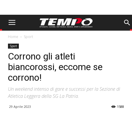
Home
Sport
Sport
Corrono gli atleti
biancorossi, eccome se
corrono!
Un weekend intenso di gare e successi per la Sezione di
Atletica Leggera della SG La Patria.
29 Aprile 2023
1588