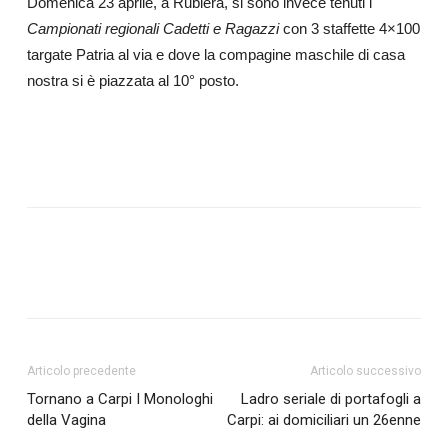
Domenica 23 aprile, a Rubiera, si sono invece tenuti i
Campionati regionali Cadetti e Ragazzi
con 3 staffette 4×100
targate Patria al via e dove la compagine maschile di casa
nostra si è piazzata al 10° posto.
Articolo precedente
Articolo successivo
Tornano a Carpi I Monologhi
Ladro seriale di portafogli a
della Vagina
Carpi: ai domiciliari un 26enne