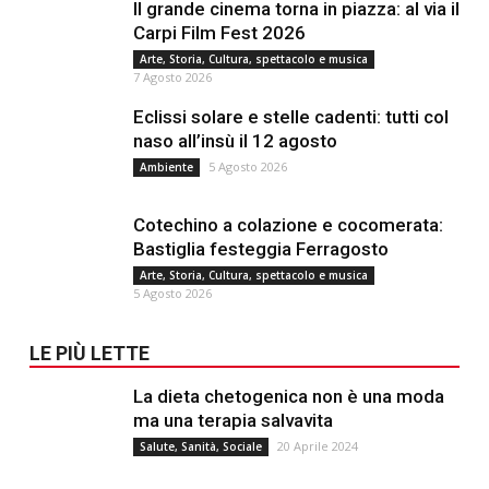
Il grande cinema torna in piazza: al via il
Carpi Film Fest 2026
Arte, Storia, Cultura, spettacolo e musica
7 Agosto 2026
Eclissi solare e stelle cadenti: tutti col
naso all’insù il 12 agosto
5 Agosto 2026
Ambiente
Cotechino a colazione e cocomerata:
Bastiglia festeggia Ferragosto
Arte, Storia, Cultura, spettacolo e musica
5 Agosto 2026
LE PIÙ LETTE
La dieta chetogenica non è una moda
ma una terapia salvavita
20 Aprile 2024
Salute, Sanità, Sociale