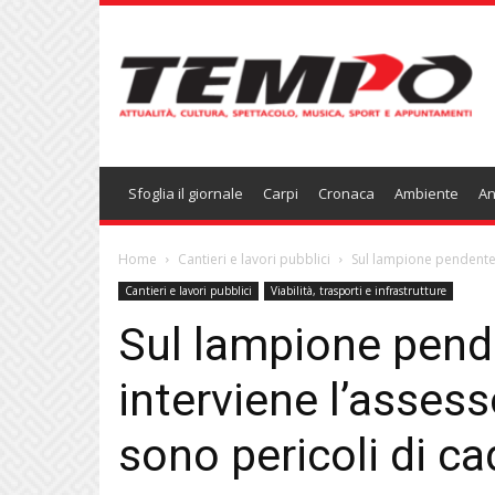
Temponews
Sfoglia il giornale
Carpi
Cronaca
Ambiente
An
Home
Cantieri e lavori pubblici
Sul lampione pendente i
Cantieri e lavori pubblici
Viabilità, trasporti e infrastrutture
Sul lampione pende
interviene l’assess
sono pericoli di ca