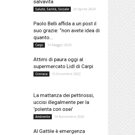
salvavita
20 Aprile 2024
Salute, Sanità, Sociale
Paolo Belli affida a un post il
suo grazie: “non avete idea di
quanto...
15 Maggio 2024
Carpi
Attimi di paura oggi al
supermercato Lidl di Carpi
13 Dicembre 2022
Cronaca
La mattanza dei pettirossi,
uccisi illegalmente per la
‘polenta con osei’
14 Novembre 2020
Ambiente
Al Gattile è emergenza