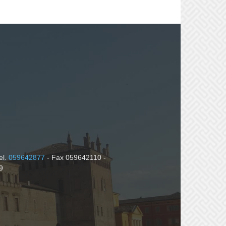
el.
059642877
- Fax 059642110 -
9