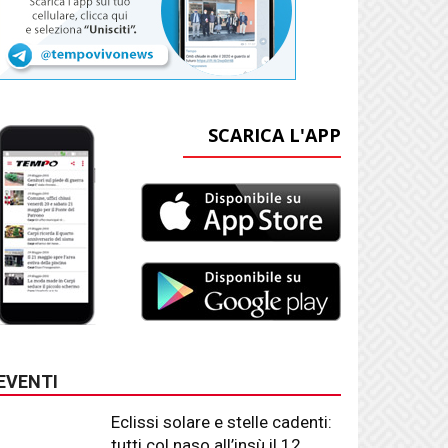
SCARICA L'APP
EVENTI
Eclissi solare e stelle cadenti:
tutti col naso all’insù il 12