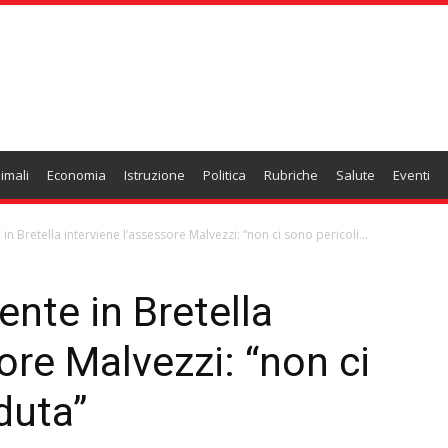
imali
Economia
Istruzione
Politica
Rubriche
Salute
Eventi
n Bretella interviene l’assessore Malvezzi: “non ci sono pericoli...
nte in Bretella
ore Malvezzi: “non ci
duta”