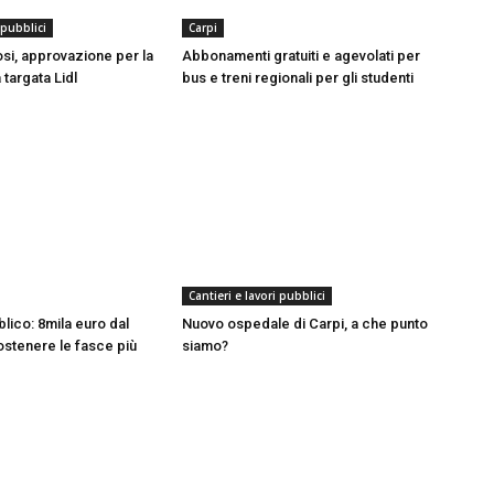
 pubblici
Carpi
si, approvazione per la
Abbonamenti gratuiti e agevolati per
 targata Lidl
bus e treni regionali per gli studenti
Cantieri e lavori pubblici
lico: 8mila euro dal
Nuovo ospedale di Carpi, a che punto
stenere le fasce più
siamo?