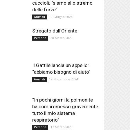
cuccioli: “siamo allo stremo
delle forze”
19 Giugno 2024
Animali
Stregato dall’Oriente
30 Marzo 2020
Persone
Il Gattile lancia un appello:
“abbiamo bisogno di aiuto”
12 Novembre 2024
Animali
“In pochi giorni la polmonite
ha compromesso gravemente
tutto il mio sistema
respiratorio”
17 Marzo 2020
Persone