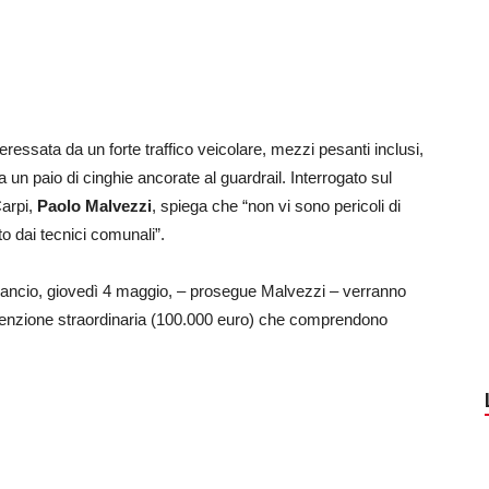
teressata da un forte traffico veicolare, mezzi pesanti inclusi,
un paio di cinghie ancorate al guardrail. Interrogato sul
Carpi,
Paolo Malvezzi
, spiega che “n
on vi sono pericoli di
o dai tecnici comunali”.
lancio, giovedì 4 maggio, – prosegue Malvezzi – verranno
utenzione straordinaria (100.000 euro) che comprendono