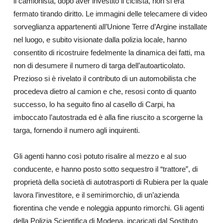
il camionista, dopo aver investito il ciclista, non si era
fermato tirando diritto. Le immagini delle telecamere di video
sorveglianza appartenenti all’Unione Terre d’Argine installate
nel luogo, e subito visionate dalla polizia locale, hanno
consentito di ricostruire fedelmente la dinamica dei fatti, ma
non di desumere il numero di targa dell’autoarticolato.
Prezioso si è rivelato il contributo di un automobilista che
procedeva dietro al camion e che, resosi conto di quanto
successo, lo ha seguito fino al casello di Carpi, ha
imboccato l’autostrada ed è alla fine riuscito a scorgerne la
targa, fornendo il numero agli inquirenti.
Gli agenti hanno così potuto risalire al mezzo e al suo
conducente, e hanno posto sotto sequestro il “trattore”, di
proprietà della società di autotrasporti di Rubiera per la quale
lavora l’investitore, e il semirimorchio, di un’azienda
fiorentina che vende e noleggia appunto rimorchi. Gli agenti
della Polizia Scientifica di Modena, incaricati dal Sostituto