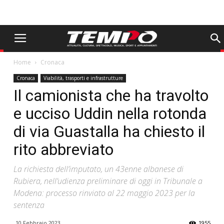
Home
Cronaca
Cronaca
Viabilità, trasporti e infrastrutture
Il camionista che ha travolto
e ucciso Uddin nella rotonda
di via Guastalla ha chiesto il
rito abbreviato
La richiesta dell’imputato, un 43enne albanese di
Rubiera, nell’udienza preliminare di oggi in Tribunale a
Modena: processo rinviato al 22 maggio 2023 per la
sentenza
10 Febbraio 2023
1955