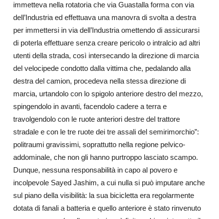
immetteva nella rotatoria che via Guastalla forma con via
dell’Industria ed effettuava una manovra di svolta a destra
per immettersi in via dell’Industria omettendo di assicurarsi
di poterla effettuare senza creare pericolo o intralcio ad altri
utenti della strada, così intersecando la direzione di marcia
del velocipede condotto dalla vittima che, pedalando alla
destra del camion, procedeva nella stessa direzione di
marcia, urtandolo con lo spigolo anteriore destro del mezzo,
spingendolo in avanti, facendolo cadere a terra e
travolgendolo con le ruote anteriori destre del trattore
stradale e con le tre ruote dei tre assali del semirimorchio”:
politraumi gravissimi, soprattutto nella regione pelvico-
addominale, che non gli hanno purtroppo lasciato scampo.
Dunque, nessuna responsabilità in capo al povero e
incolpevole Sayed Jashim, a cui nulla si può imputare anche
sul piano della visibilità: la sua bicicletta era regolarmente
dotata di fanali a batteria e quello anteriore è stato rinvenuto