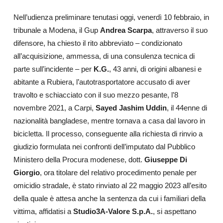
Nell’udienza preliminare tenutasi oggi, venerdì 10 febbraio, in
tribunale a Modena, il Gup
Andrea Scarpa
, attraverso il suo
difensore, ha chiesto il rito abbreviato – condizionato
all’acquisizione, ammessa, di una consulenza tecnica di
parte sull’incidente – per
K.G.
, 43 anni, di origini albanesi e
abitante a Rubiera, l’autotrasportatore accusato di aver
travolto e schiacciato con il suo mezzo pesante, l’8
novembre 2021, a Carpi,
Sayed Jashim Uddin
, il 44enne di
nazionalità bangladese, mentre tornava a casa dal lavoro in
bicicletta. Il processo, conseguente alla richiesta di rinvio a
giudizio formulata nei confronti dell’imputato dal Pubblico
Ministero della Procura modenese, dott.
Giuseppe Di
Giorgio
, ora titolare del relativo procedimento penale per
omicidio stradale, è stato rinviato al 22 maggio 2023 all’esito
della quale è attesa anche la sentenza da cui i familiari della
vittima, affidatisi a
Studio3A-Valore S.p.A.
, si aspettano