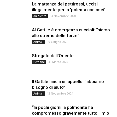
La mattanza dei pettirossi, uccisi
illegalmente per la ‘polenta con osei’
14 Novembre 2020
Ambiente
Al Gattile è emergenza cuccioli: “siamo
allo stremo delle forze”
19 Giugno 2024
Animali
Stregato dall’Oriente
30 Marzo 2020
Persone
Il Gattile lancia un appello: “abbiamo
bisogno di aiuto”
12 Novembre 2024
Animali
“In pochi giorni la polmonite ha
compromesso gravemente tutto il mio