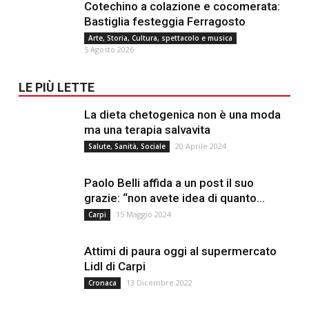
Cotechino a colazione e cocomerata:
Bastiglia festeggia Ferragosto
Arte, Storia, Cultura, spettacolo e musica
5 Agosto 2026
LE PIÙ LETTE
La dieta chetogenica non è una moda
ma una terapia salvavita
20 Aprile 2024
Salute, Sanità, Sociale
Paolo Belli affida a un post il suo
grazie: “non avete idea di quanto...
15 Maggio 2024
Carpi
Attimi di paura oggi al supermercato
Lidl di Carpi
13 Dicembre 2022
Cronaca