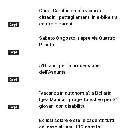
Carpi, Carabinieri più vicini ai
cittadini: pattugliamenti in e-bike tra
centro e parchi
Carpi
Sabato 8 agosto, riapre via Quattro
Pilastri
Carpi
510 anni per la processione
dell’Assunta
Carpi
‘Vacanza in autonomia’: a Bellaria
Igea Marina il progetto estivo per 31
giovani con disabilità
Carpi
Eclissi solare e stelle cadenti: tutti
col naso all’insù il 12 agosto