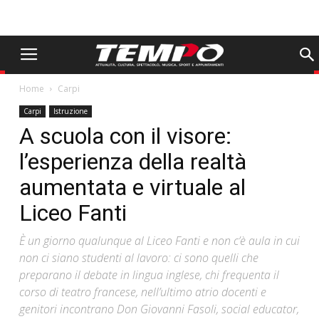
Home
Carpi
Carpi
Istruzione
A scuola con il visore:
l’esperienza della realtà
aumentata e virtuale al
Liceo Fanti
È un giorno qualunque al Liceo Fanti e non c’è aula in cui
non ci siano studenti al lavoro: ci sono quelli che
preparano il debate in lingua inglese, chi frequenta il
corso di teatro francese, nell’ultimo atrio docenti e
genitori incontrano Don Giovanni Fasoli, social educator,