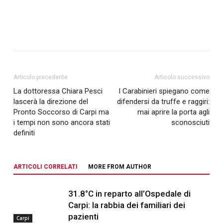
Articolo precedente
Articolo successivo
La dottoressa Chiara Pesci
I Carabinieri spiegano come
lascerà la direzione del
difendersi da truffe e raggiri:
Pronto Soccorso di Carpi ma
mai aprire la porta agli
i tempi non sono ancora stati
sconosciuti
definiti
ARTICOLI CORRELATI
MORE FROM AUTHOR
31.8°C in reparto all’Ospedale di
Carpi: la rabbia dei familiari dei
pazienti
Carpi