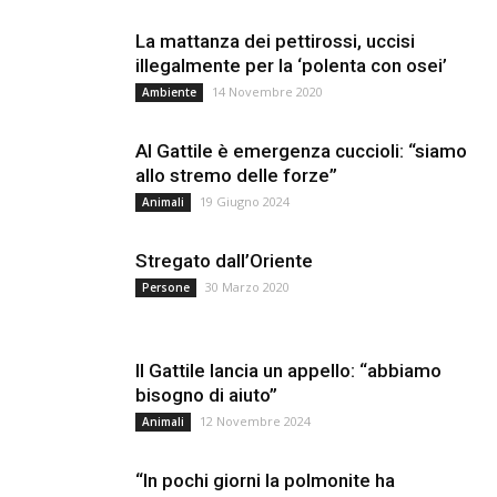
La mattanza dei pettirossi, uccisi
illegalmente per la ‘polenta con osei’
14 Novembre 2020
Ambiente
Al Gattile è emergenza cuccioli: “siamo
allo stremo delle forze”
19 Giugno 2024
Animali
Stregato dall’Oriente
30 Marzo 2020
Persone
Il Gattile lancia un appello: “abbiamo
bisogno di aiuto”
12 Novembre 2024
Animali
“In pochi giorni la polmonite ha