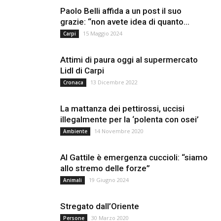
Paolo Belli affida a un post il suo
grazie: “non avete idea di quanto...
15 Maggio 2024
Carpi
Attimi di paura oggi al supermercato
Lidl di Carpi
13 Dicembre 2022
Cronaca
La mattanza dei pettirossi, uccisi
illegalmente per la ‘polenta con osei’
14 Novembre 2020
Ambiente
Al Gattile è emergenza cuccioli: “siamo
allo stremo delle forze”
19 Giugno 2024
Animali
Stregato dall’Oriente
30 Marzo 2020
Persone