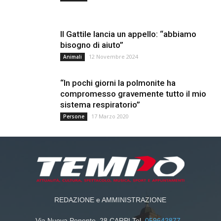
Il Gattile lancia un appello: “abbiamo
bisogno di aiuto”
12 Novembre 2024
Animali
“In pochi giorni la polmonite ha
compromesso gravemente tutto il mio
sistema respiratorio”
17 Marzo 2020
Persone
REDAZIONE e AMMINISTRAZIONE
Via Nuova Ponente, 28 CARPI Tel.
059642877
-