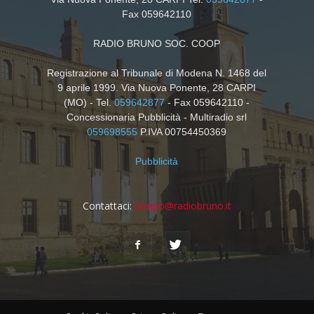
Fax 059642110
RADIO BRUNO SOC. COOP
Registrazione al Tribunale di Modena N. 1468 del
9 aprile 1999. Via Nuova Ponente, 28 CARPI
(MO) - Tel.
059642877
- Fax 059642110 -
Concessionaria Pubblicità - Multiradio srl
059698555
P.IVA 00754450369
Pubblicità
Contattaci:
tempo@radiobruno.it