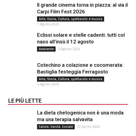
Il grande cinema torna in piazza: al via il
Carpi Film Fest 2026
Arte, Storia, Cultura, spettacolo e musica
7 Agosto 2026
Eclissi solare e stelle cadenti: tutti col
naso all’insù il 12 agosto
5 Agosto 2026
Ambiente
Cotechino a colazione e cocomerata:
Bastiglia festeggia Ferragosto
Arte, Storia, Cultura, spettacolo e musica
5 Agosto 2026
LE PIÙ LETTE
La dieta chetogenica non è una moda
ma una terapia salvavita
20 Aprile 2024
Salute, Sanità, Sociale