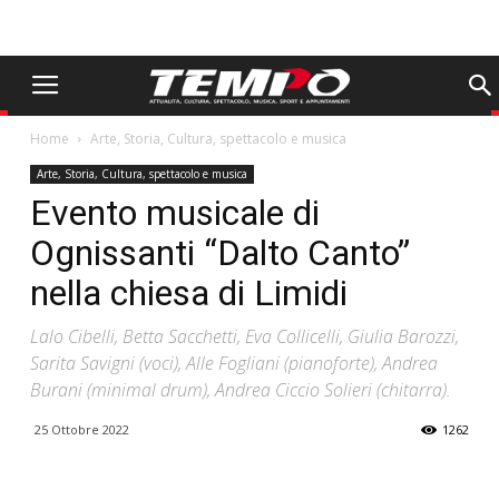
Home
Arte, Storia, Cultura, spettacolo e musica
Arte, Storia, Cultura, spettacolo e musica
Evento musicale di
Ognissanti “Dalto Canto”
nella chiesa di Limidi
Lalo Cibelli, Betta Sacchetti, Eva Collicelli, Giulia Barozzi,
Sarita Savigni (voci), Alle Fogliani (pianoforte), Andrea
Burani (minimal drum), Andrea Ciccio Solieri (chitarra).
25 Ottobre 2022
1262