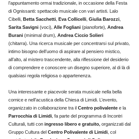
l’appuntamento ormai tradizionale, in occasione della Festa
di Ognissanti: spettacolo musicale con vari artisti. Lalo
Cibelli,
Betta Sacchetti
,
Eva Collicelli
,
Giulia Barozzi
,
Sarita Savigni
(voci),
Alle Fogliani
(pianoforte),
Andrea
Burani
(minimal drum),
Andrea Ciccio Solieri
(chitarra). Una ricerca musicale per concentrarsi sul privato,
intimo bisogno dell’uomo di aspirare al pensiero mistico,
all’alto, al mistero trascendente, alla riflessione del desiderio
di comprendere e conoscere un disegno superiore, al di là di
qualsiasi regola religiosa o appartenenza.
Una interessante e piacevole serata musicale nella bella
cornice e nell’acustica della Chiesa di Limidi. L’evento,
organizzato in collaborazione tra il
Centro polivalente
e la
Parrocchia di Limidi
, fa parte del programma di Incontri
Culturali, tutti con
ingresso libero e gratuito,
organizzati dal
Gruppo Cultura del
Centro Polivalente di Limidi
, col