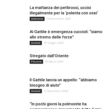
La mattanza dei pettirossi, uccisi
illegalmente per la ‘polenta con osei’
14 Novembre 2020
Ambiente
Al Gattile è emergenza cuccioli: “siamo
allo stremo delle forze”
19 Giugno 2024
Animali
Stregato dall’Oriente
30 Marzo 2020
Persone
Il Gattile lancia un appello: “abbiamo
bisogno di aiuto”
12 Novembre 2024
Animali
“In pochi giorni la polmonite ha