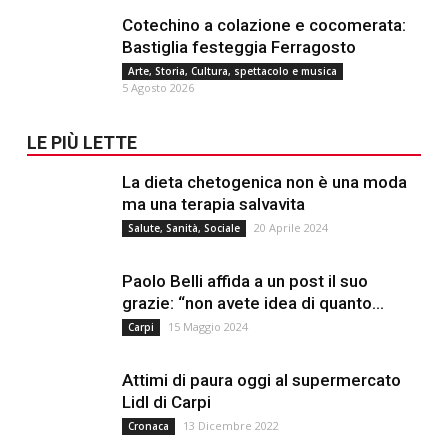
Cotechino a colazione e cocomerata:
Bastiglia festeggia Ferragosto
Arte, Storia, Cultura, spettacolo e musica
5 Agosto 2026
LE PIÙ LETTE
La dieta chetogenica non è una moda
ma una terapia salvavita
20 Aprile 2024
Salute, Sanità, Sociale
Paolo Belli affida a un post il suo
grazie: “non avete idea di quanto...
15 Maggio 2024
Carpi
Attimi di paura oggi al supermercato
Lidl di Carpi
13 Dicembre 2022
Cronaca