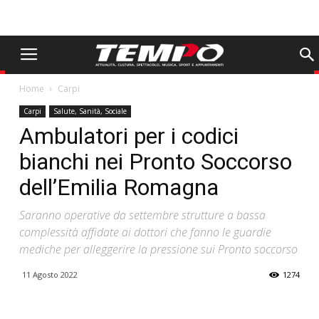
Home
Carpi
Carpi
Salute, Sanità, Sociale
Ambulatori per i codici
bianchi nei Pronto Soccorso
dell’Emilia Romagna
Saranno operative da settembre strutture a bassa
complessità affidate ai dottori che fanno le guardie
mediche per alleggerire la pressione sui Pronto soccorso
11 Agosto 2022
1274