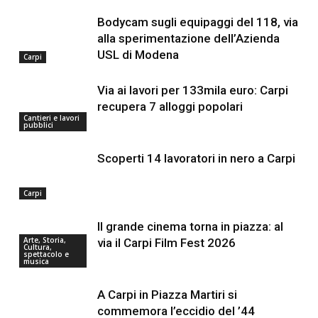
Bodycam sugli equipaggi del 118, via
alla sperimentazione dell’Azienda
USL di Modena
Carpi
Via ai lavori per 133mila euro: Carpi
recupera 7 alloggi popolari
Cantieri e lavori
pubblici
Scoperti 14 lavoratori in nero a Carpi
Carpi
Il grande cinema torna in piazza: al
Arte, Storia,
via il Carpi Film Fest 2026
Cultura,
spettacolo e
musica
A Carpi in Piazza Martiri si
commemora l’eccidio del ’44