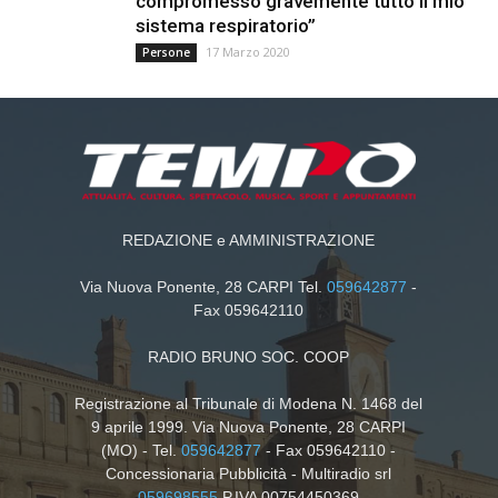
compromesso gravemente tutto il mio
sistema respiratorio”
17 Marzo 2020
Persone
REDAZIONE e AMMINISTRAZIONE
Via Nuova Ponente, 28 CARPI Tel.
059642877
-
Fax 059642110
RADIO BRUNO SOC. COOP
Registrazione al Tribunale di Modena N. 1468 del
9 aprile 1999. Via Nuova Ponente, 28 CARPI
(MO) - Tel.
059642877
- Fax 059642110 -
Concessionaria Pubblicità - Multiradio srl
059698555
P.IVA 00754450369