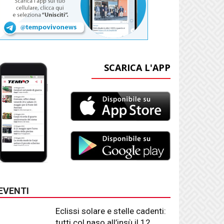
SCARICA L'APP
EVENTI
Eclissi solare e stelle cadenti:
tutti col naso all’insù il 12