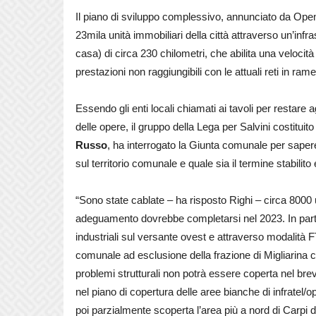
Il piano di sviluppo complessivo, annunciato da Open 
23mila unità immobiliari della città attraverso un’inf
casa) di circa 230 chilometri, che abilita una veloci
prestazioni non raggiungibili con le attuali reti in ram
Essendo gli enti locali chiamati ai tavoli per restare a
delle opere, il gruppo della Lega per Salvini costituit
Russo
, ha interrogato la Giunta comunale per sapere a
sul territorio comunale e quale sia il termine stabilito 
“Sono state cablate – ha risposto Righi – circa 8000 
adeguamento dovrebbe completarsi nel 2023. In parti
industriali sul versante ovest e attraverso modalità FT
comunale ad esclusione della frazione di Migliarina ch
problemi strutturali non potrà essere coperta nel bre
nel piano di copertura delle aree bianche di infratel/
poi parzialmente scoperta l’area più a nord di Carpi 