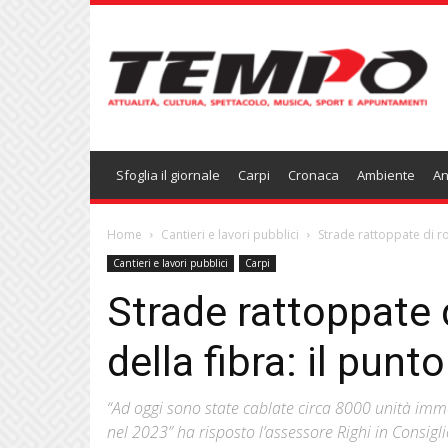
Temponews
Sfoglia il giornale
Carpi
Cronaca
Ambiente
An
Home
Cantieri e lavori pubblici
Strade rattoppate di ros
Cantieri e lavori pubblici
Carpi
Strade rattoppate 
della fibra: il punt
“Ad oggi sono state cablate circa 8000 unità im
nel 2023” ha risposto l’assessore Righi in Consig