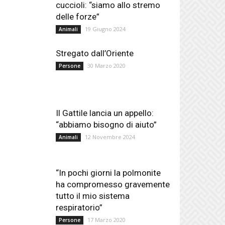
cuccioli: “siamo allo stremo
delle forze”
19 Giugno 2024
Animali
Stregato dall’Oriente
30 Marzo 2020
Persone
Il Gattile lancia un appello:
“abbiamo bisogno di aiuto”
12 Novembre 2024
Animali
“In pochi giorni la polmonite
ha compromesso gravemente
tutto il mio sistema
respiratorio”
17 Marzo 2020
Persone