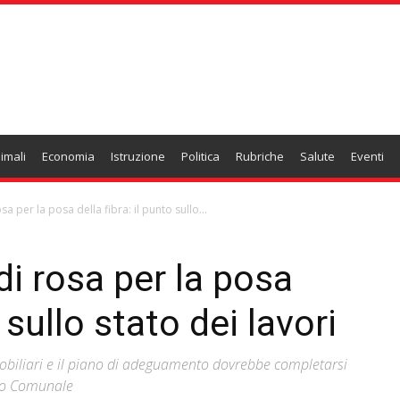
imali
Economia
Istruzione
Politica
Rubriche
Salute
Eventi
a per la posa della fibra: il punto sullo...
di rosa per la posa
o sullo stato dei lavori
mobiliari e il piano di adeguamento dovrebbe completarsi
lio Comunale