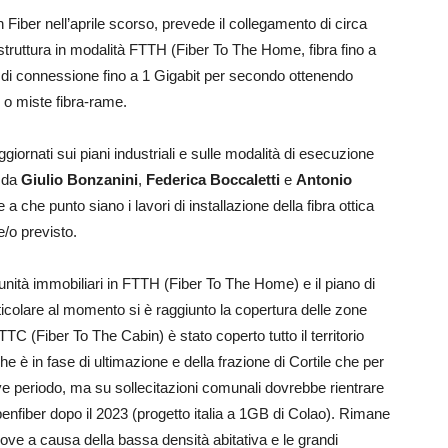
Fiber nell’aprile scorso, prevede il collegamento di circa
rastruttura in modalità FTTH (Fiber To The Home, fibra fino a
tà di connessione fino a 1 Gigabit per secondo ottenendo
e o miste fibra-rame.
ggiornati sui piani industriali e sulle modalità di esecuzione
o da
Giulio Bonzanini
,
Federica Boccaletti
e
Antonio
 che punto siano i lavori di installazione della fibra ottica
e/o previsto.
unità immobiliari in FTTH (Fiber To The Home) e il piano di
colare al momento si è raggiunto la copertura delle zone
TC (Fiber To The Cabin) è stato coperto tutto il territorio
e è in fase di ultimazione e della frazione di Cortile che per
ve periodo, ma su sollecitazioni comunali dovrebbe rientrare
openfiber dopo il 2023 (progetto italia a 1GB di Colao). Rimane
dove a causa della bassa densità abitativa e le grandi