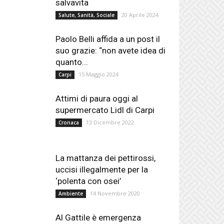
salvavita
20 Aprile 2024
Salute, Sanità, Sociale
Paolo Belli affida a un post il
suo grazie: “non avete idea di
quanto...
15 Maggio 2024
Carpi
Attimi di paura oggi al
supermercato Lidl di Carpi
13 Dicembre 2022
Cronaca
La mattanza dei pettirossi,
uccisi illegalmente per la
‘polenta con osei’
14 Novembre 2020
Ambiente
Al Gattile è emergenza