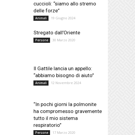
cuccioli: “siamo allo stremo
delle forze”
19 Giugno 2024
Animali
Stregato dall’Oriente
30 Marzo 2020
Persone
Il Gattile lancia un appello:
“abbiamo bisogno di aiuto”
12 Novembre 2024
Animali
“In pochi giorni la polmonite
ha compromesso gravemente
tutto il mio sistema
respiratorio”
17 Marzo 2020
Persone