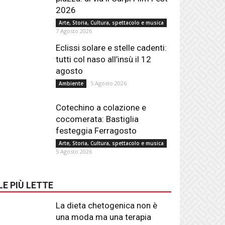
2026
Arte, Storia, Cultura, spettacolo e musica
7 Agosto 2026
Eclissi solare e stelle cadenti:
tutti col naso all’insù il 12
agosto
5 Agosto 2026
Ambiente
Cotechino a colazione e
cocomerata: Bastiglia
festeggia Ferragosto
Arte, Storia, Cultura, spettacolo e musica
5 Agosto 2026
LE PIÙ LETTE
La dieta chetogenica non è
una moda ma una terapia