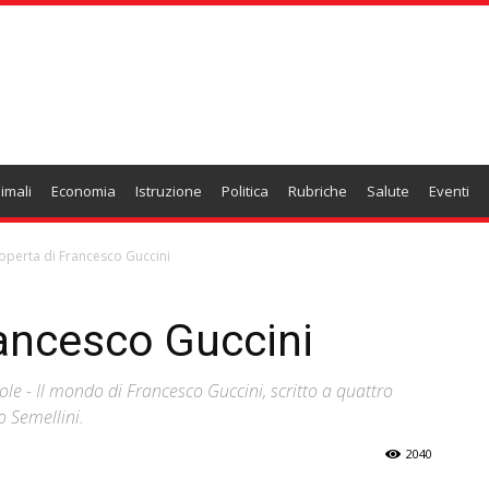
imali
Economia
Istruzione
Politica
Rubriche
Salute
Eventi
coperta di Francesco Guccini
rancesco Guccini
ole - Il mondo di Francesco Guccini, scritto a quattro
 Semellini.
2040