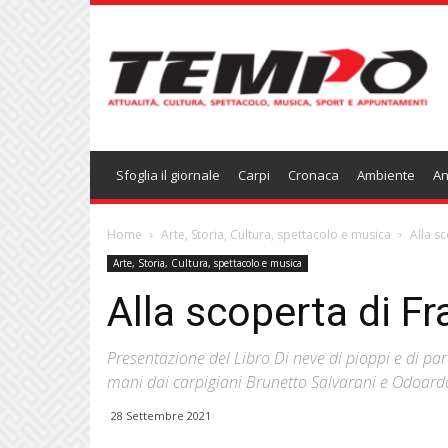
Temponews
Sfoglia il giornale
Carpi
Cronaca
Ambiente
An
Home
Arte, Storia, Cultura, spettacolo e musica
Alla s
Arte, Storia, Cultura, spettacolo e musica
Alla scoperta di F
Presentazione del Libro Di neve di pioppi e di par
mani dai carpigiani Brunetto Salvarani e Odoardo
28 Settembre 2021