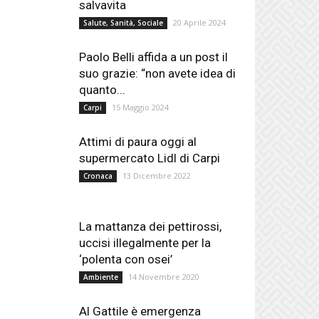
salvavita
20 Aprile 2024
Salute, Sanità, Sociale
Paolo Belli affida a un post il
suo grazie: “non avete idea di
quanto...
15 Maggio 2024
Carpi
Attimi di paura oggi al
supermercato Lidl di Carpi
13 Dicembre 2022
Cronaca
La mattanza dei pettirossi,
uccisi illegalmente per la
‘polenta con osei’
14 Novembre 2020
Ambiente
Al Gattile è emergenza