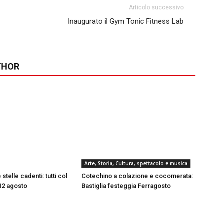
Articolo successivo
Inaugurato il Gym Tonic Fitness Lab
THOR
Arte, Storia, Cultura, spettacolo e musica
 stelle cadenti: tutti col
Cotechino a colazione e cocomerata:
l 12 agosto
Bastiglia festeggia Ferragosto