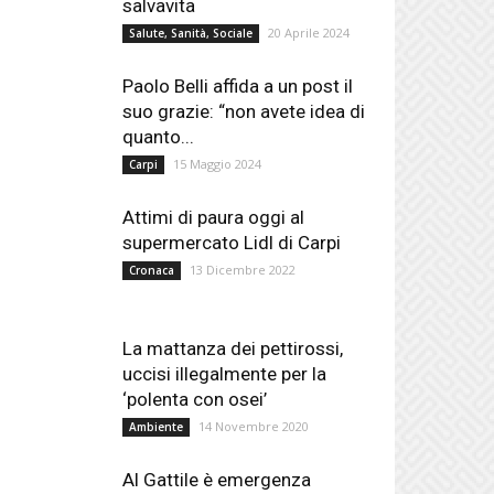
salvavita
20 Aprile 2024
Salute, Sanità, Sociale
Paolo Belli affida a un post il
suo grazie: “non avete idea di
quanto...
15 Maggio 2024
Carpi
Attimi di paura oggi al
supermercato Lidl di Carpi
13 Dicembre 2022
Cronaca
La mattanza dei pettirossi,
uccisi illegalmente per la
‘polenta con osei’
14 Novembre 2020
Ambiente
Al Gattile è emergenza