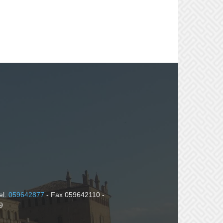
el.
059642877
- Fax 059642110 -
9