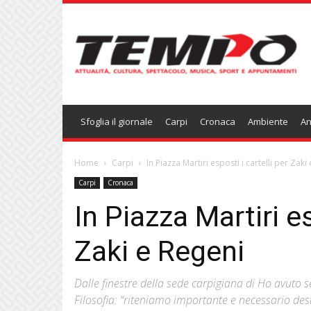
Temponews
Sfoglia il giornale
Carpi
Cronaca
Ambiente
An
Home
Carpi
In Piazza Martiri esposti i cartelli per Zaki
Carpi
Cronaca
In Piazza Martiri es
Zaki e Regeni
Dalle finestre della sede carpigiana di Ho avuto se
Filosofia: “riteniamo importante e necessario des