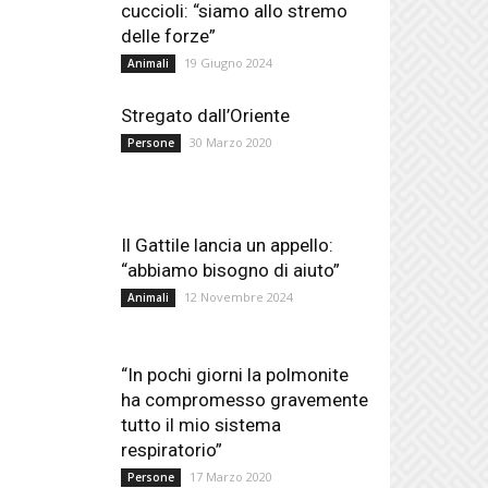
cuccioli: “siamo allo stremo
delle forze”
19 Giugno 2024
Animali
Stregato dall’Oriente
30 Marzo 2020
Persone
Il Gattile lancia un appello:
“abbiamo bisogno di aiuto”
12 Novembre 2024
Animali
“In pochi giorni la polmonite
ha compromesso gravemente
tutto il mio sistema
respiratorio”
17 Marzo 2020
Persone