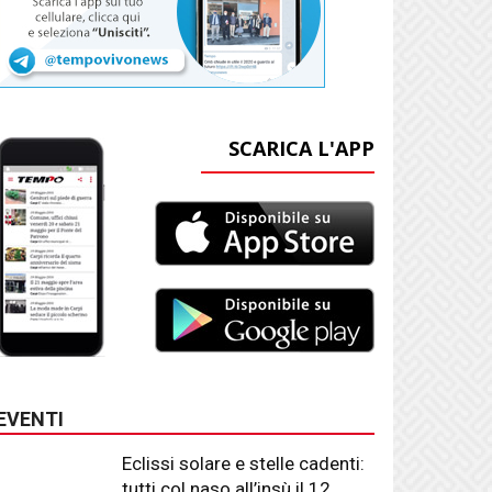
SCARICA L'APP
EVENTI
Eclissi solare e stelle cadenti:
tutti col naso all’insù il 12