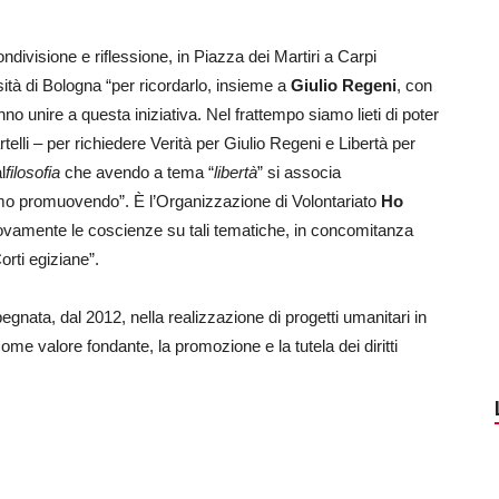
visione e riflessione, in Piazza dei Martiri a Carpi
sità di Bologna “per ricordarlo, insieme a
Giulio Regeni
, con
nno unire a questa iniziativa. Nel frattempo siamo lieti di poter
rtelli – per richiedere Verità per Giulio Regeni e Libertà per
l
filosofia
che avendo a tema “
libertà
” si associa
iamo promuovendo”. È l’Organizzazione di Volontariato
Ho
uovamente le coscienze su tali tematiche, in concomitanza
orti egiziane”.
gnata, dal 2012, nella realizzazione di progetti umanitari in
me valore fondante, la promozione e la tutela dei diritti