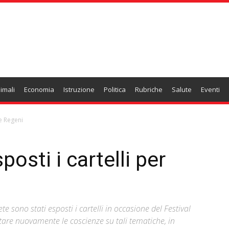
imali
Economia
Istruzione
Politica
Rubriche
Salute
Eventi
 e Regeni
posti i cartelli per
te sono stati esposti i cartelli in occasione del Festival
tare nuovamente le coscienze su tali tematiche, in