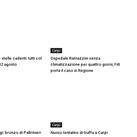
Carpi
 stelle cadenti: tutti col
Ospedale Ramazzini senza
l 12 agosto
climatizzazione per quattro giorni, FdI
porta il caso in Regione
Carpi
gi: bronzo di Paltrinieri
Nuovo tentativo di truffa a Carpi