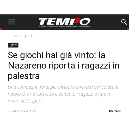
Home
Sport
Sport
Se giochi hai già vinto: la
Nazareno riporta i ragazzi in
palestra
Una campagna forte per invertire un trend pericoloso e
nocivo che ha costretto e abituato i ragazzi a fare a
meno dello sport.
8 Settembre 2021
2663