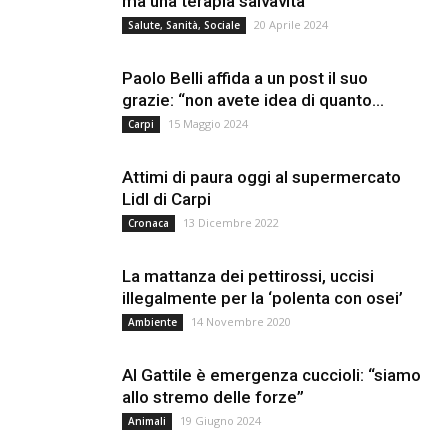
ma una terapia salvavita
20 Aprile 2024
Salute, Sanità, Sociale
Paolo Belli affida a un post il suo
grazie: “non avete idea di quanto...
15 Maggio 2024
Carpi
Attimi di paura oggi al supermercato
Lidl di Carpi
13 Dicembre 2022
Cronaca
La mattanza dei pettirossi, uccisi
illegalmente per la ‘polenta con osei’
14 Novembre 2020
Ambiente
Al Gattile è emergenza cuccioli: “siamo
allo stremo delle forze”
19 Giugno 2024
Animali