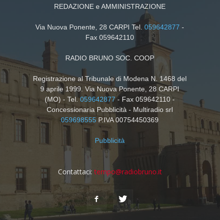
REDAZIONE e AMMINISTRAZIONE
Via Nuova Ponente, 28 CARPI Tel.
059642877
-
Fax 059642110
RADIO BRUNO SOC. COOP
Registrazione al Tribunale di Modena N. 1468 del
9 aprile 1999. Via Nuova Ponente, 28 CARPI
(MO) - Tel.
059642877
- Fax 059642110 -
Concessionaria Pubblicità - Multiradio srl
059698555
P.IVA 00754450369
Pubblicità
Contattaci:
tempo@radiobruno.it